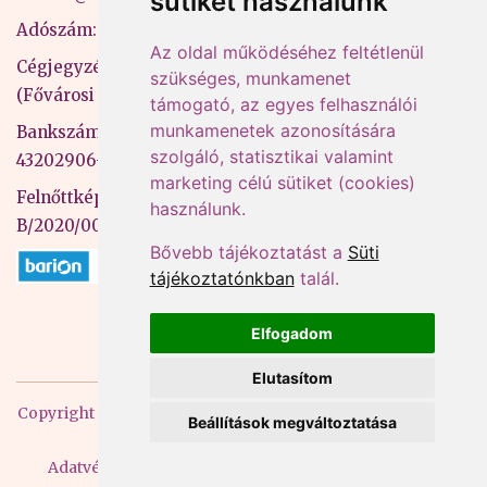
sütiket használunk
Adószám: 13598145-2-41
Az oldal működéséhez feltétlenül
Cégjegyzékszám: 01-09-883770
szükséges, munkamenet
(Fővárosi Bíróság)
támogató, az egyes felhasználói
munkamenetek azonosítására
Bankszámlaszám: CIB Bank, 10700581-
szolgáló, statisztikai valamint
43202906-51100005
marketing célú sütiket (cookies)
Felnőttképzési nyilvántartási szám:
használunk.
B/2020/000053
Bővebb tájékoztatást a
Süti
tájékoztatónkban
talál.
Elfogadom
Elutasítom
Copyright
2026 Mprx. Minden jog fenntartva
Menedzser
Beállítások megváltoztatása
Praxis Kft
Adatvédelem
ÁSZF
Impresszum
Kapcsolat