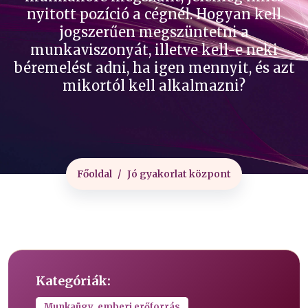
nyitott pozíció a cégnél. Hogyan kell
jogszerűen megszüntetni a
munkaviszonyát, illetve kell-e neki
béremelést adni, ha igen mennyit, és azt
mikortól kell alkalmazni?
Főoldal
Jó gyakorlat központ
Kategóriák:
Munkaügy, emberi erőforrás