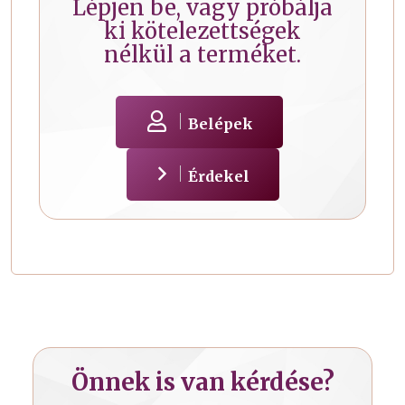
Lépjen be, vagy próbálja
ki kötelezettségek
nélkül a terméket.
Belépek
Érdekel
Önnek is van kérdése?