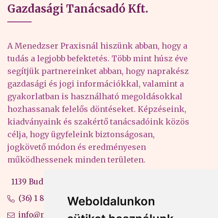
Gazdasági Tanácsadó Kft.
A Menedzser Praxisnál hiszünk abban, hogy a
tudás a legjobb befektetés. Több mint húsz éve
segítjük partnereinket abban, hogy naprakész
gazdasági és jogi információkkal, valamint a
gyakorlatban is használható megoldásokkal
hozhassanak felelős döntéseket. Képzéseink,
kiadványaink és szakértő tanácsadóink közös
célja, hogy ügyfeleink biztonságosan,
jogkövető módon és eredményesen
működhessenek minden területen.
1139 Budapest, Váci út 99-105. 4. em.
(36) 1 880 76 00
Weboldalunkon
info@mprx.hu