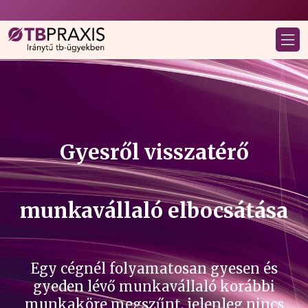
Gyesről visszatérő
munkavállaló elbocsátása
Egy cégnél folyamatosan gyesen és
gyeden lévő munkavállaló korábbi
munkaköre megszűnt, jelenleg nincs