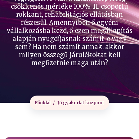
csökkenés mértéke 100%, II. csoportú
rokkant, rehabilitációs ellátásban
részesül. Amennyiben ő egyéni
vállalkozásba kezd, ő ezen megállapítás
alapján nyugdíjasnak számít-e vagy
sem? Ha nem számít annak, akkor
milyen összegű járulékokat kell
megfizetnie maga után?
Főoldal
Jó gyakorlat központ