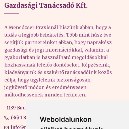
Gazdasági Tanácsadó Kft.
A Menedzser Praxisnál hiszünk abban, hogy a
tudás a legjobb befektetés. Több mint húsz éve
segítjük partnereinket abban, hogy naprakész
gazdasági és jogi információkkal, valamint a
gyakorlatban is használható megoldásokkal
hozhassanak felelős döntéseket. Képzéseink,
kiadványaink és szakértő tanácsadóink közös
célja, hogy ügyfeleink biztonságosan,
jogkövető módon és eredményesen
működhessenek minden területen.
1139 Budapest, Váci út 99-105. 4. em.
(36) 1 880 76 00
Weboldalunkon
info@mprx.hu