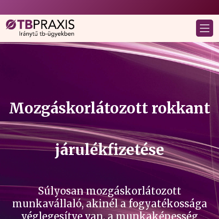
Mozgáskorlátozott rokkant
járulékfizetése
Súlyosan mozgáskorlátozott
munkavállaló, akinél a fogyatékossága
véglegesítve van, a munkaképesség