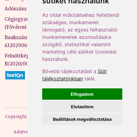
sütiket használunk
Adószám: 13598145-2-41
Az oldal működéséhez feltétlenül
Cégjegyzékszám: 01-09-883770
szükséges, munkamenet
(Fővárosi Bíróság)
támogató, az egyes felhasználói
munkamenetek azonosítására
Bankszámlaszám: CIB Bank, 10700581-
szolgáló, statisztikai valamint
43202906-51100005
marketing célú sütiket (cookies)
Felnőttképzési nyilvántartási szám:
használunk.
B/2020/000053
Bővebb tájékoztatást a
Süti
tájékoztatónkban
talál.
Elfogadom
Elutasítom
Copyright
2026 Mprx. Minden jog fenntartva
Menedzser
Beállítások megváltoztatása
Praxis Kft
Adatvédelem
ÁSZF
Impresszum
Kapcsolat