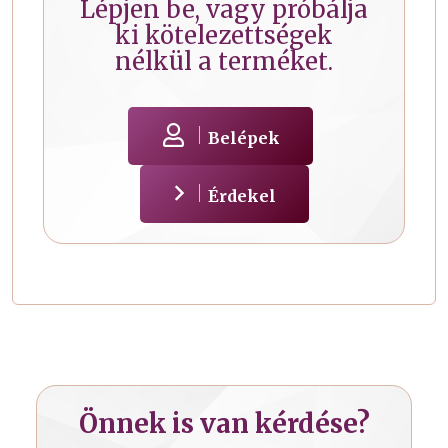
Lépjen be, vagy próbálja
ki kötelezettségek
nélkül a terméket.
Belépek
Érdekel
Önnek is van kérdése?