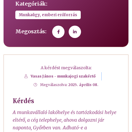
Kategóriák:
Munkaügy, emberi erőforrás
Megosztás:
A kérdést megválaszolta:
Vasas János - munkajogi szakértő
Megválaszolva:
2025. április 08.
Kérdés
A munkavállaló lakóhelye és tartózkodási helye
eltérő, a cég telephelye, ahova dolgozni jár
naponta, Győrben van. Adható-e a