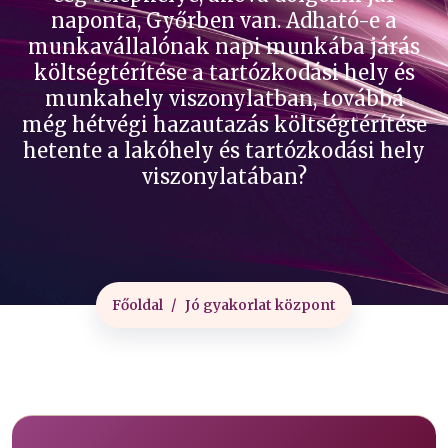
naponta, Győrben van. Adható-e a
munkavállalónak napi munkába járás
költségtérítése a tartózkodási hely és
munkahely viszonylatban, továbbá
még hétvégi hazautazás költségtérítése
hetente a lakóhely és tartózkodási hely
viszonylatában?
Főoldal
Jó gyakorlat központ