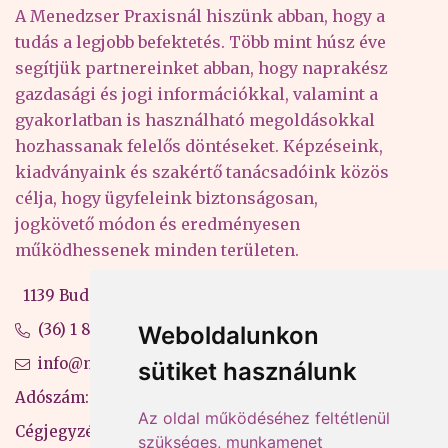
A Menedzser Praxisnál hiszünk abban, hogy a
tudás a legjobb befektetés. Több mint húsz éve
segítjük partnereinket abban, hogy naprakész
gazdasági és jogi információkkal, valamint a
gyakorlatban is használható megoldásokkal
hozhassanak felelős döntéseket. Képzéseink,
kiadványaink és szakértő tanácsadóink közös
célja, hogy ügyfeleink biztonságosan,
jogkövető módon és eredményesen
működhessenek minden területen.
1139 Budapest, Váci út 99-105. 4. em.
(36) 1 880 76 00
Weboldalunkon
info@mprx.hu
sütiket használunk
Adószám: 13598145-2-41
Az oldal működéséhez feltétlenül
Cégjegyzékszám: 01-09-883770
szükséges, munkamenet