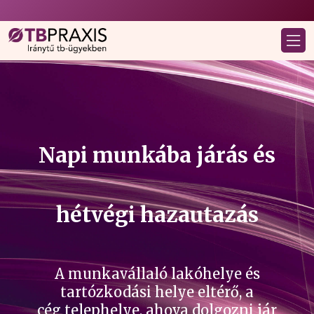
Napi munkába járás és
hétvégi hazautazás
A munkavállaló lakóhelye és
tartózkodási helye eltérő, a
cég telephelye, ahova dolgozni jár