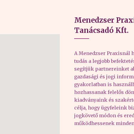
Menedzser Praxi
Tanácsadó Kft.
A Menedzser Praxisnál h
tudás a legjobb befektet
segítjük partnereinket 
gazdasági és jogi inform
gyakorlatban is haszná
hozhassanak felelős dön
kiadványaink és szakér
célja, hogy ügyfeleink b
jogkövető módon és er
működhessenek minden 