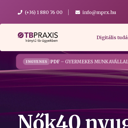
(+36) 1 880 76 00
info@mprx.hu
Digitális tudá
PDF
– GYERMEKES MUNKAVÁLLAL
INGYENES
Nők40 nyug