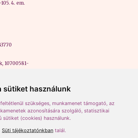
105. 4. em.
83770
k, 10700581-
ási szám:
 sütiket használunk
feltétlenül szükséges, munkamenet támogató, az
kamenetek azonosítására szolgáló, statisztikai
ú sütiket (cookies) használunk.
a
Süti tájékoztatónkban
talál.