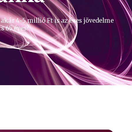
kár 4-5 millió Ft is az éves jövedelme
s 65 éves?