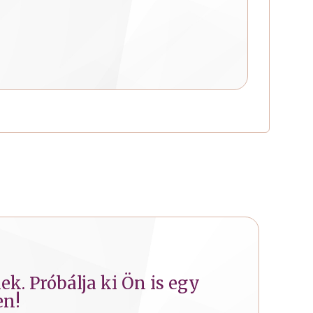
k. Próbálja ki Ön is egy
en!