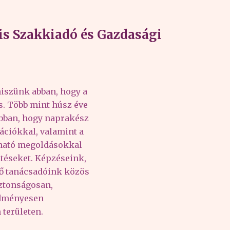
s Szakkiadó és Gazdasági
iszünk abban, hogy a
és. Több mint húsz éve
abban, hogy naprakész
ációkkal, valamint a
lható megoldásokkal
téseket. Képzéseink,
tő tanácsadóink közös
iztonságosan,
edményesen
területen.