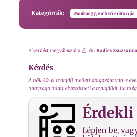
Kategóriák:
Munkaügy, emberi erőforrás
A kérdést megválaszolta:
dr. Radics Zsuzsanna
Kérdés
A nők 40-el nyugdíj mellett dolgozóra van-e éve
nagysága miatt elveszítheti a nyugdíját, ha még
Érdekli 
Lépjen be, vagy