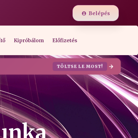
Belépés
ítő
Kipróbálom
Előfizetés
TÖLTSE LE MOST!
munka