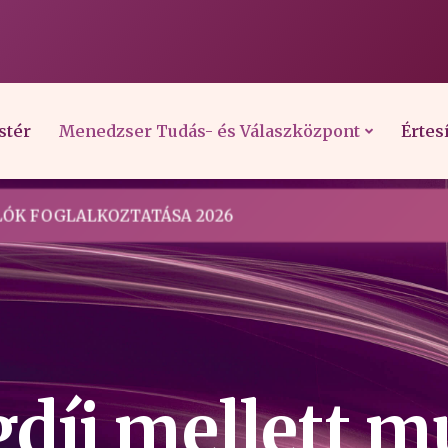
stér
Menedzser Tudás- és Válaszközpont
Értes
ÓK FOGLALKOZTATÁSA 2026
díj mellett 