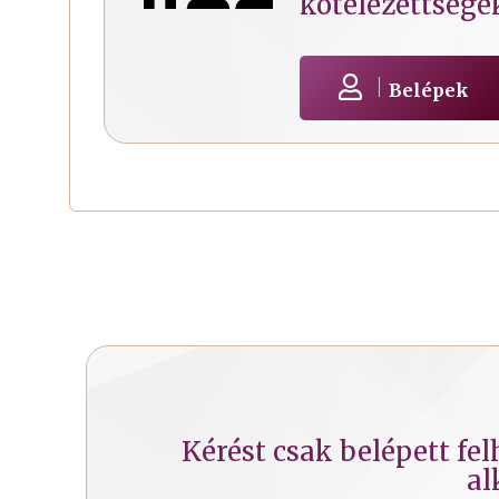
kötelezettsége
Belépek
Kérést csak belépett fe
al