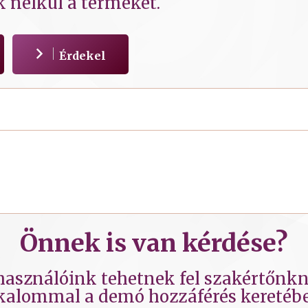
k nélkül a terméket.
Érdekel
Önnek is van kérdése?
lhasználóink tehetnek fel szakértőnkne
kalommal a demó hozzáférés keretéb