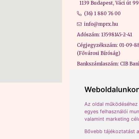
1139 Budapest, Váci út 99-
(36) 1 880 76 00
info@mprx.hu
Adószám: 13598145-2-41
Cégjegyzékszám: 01-09-8
(Fővárosi Bíróság)
Bankszámlaszám: CIB Ban
43202906-51100005
Felnőttképzési nyilvántart
Weboldalunkon
B/2020/000053
Az oldal működéséhez 
egyes felhasználói mun
valamint marketing cél
Bővebb tájékoztatást 