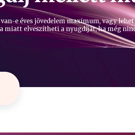
 van-e éves jövedelem maximum, vagy lehet a
 miatt elveszítheti a nyugdíját, ha még ninc