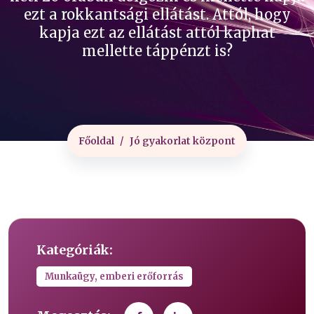
ezt a rokkantsági ellátást. Attól, hogy
kapja ezt az ellátást attól kaphat
mellette táppénzt is?
Főoldal
Jó gyakorlat központ
Kategóriák:
Munkaügy, emberi erőforrás