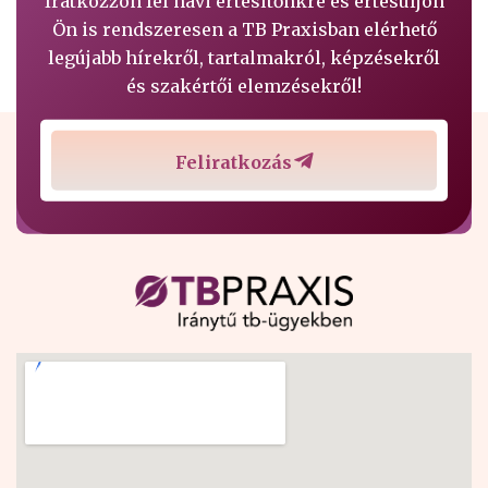
Iratkozzon fel havi értesítőnkre és értesüljön
Ön is rendszeresen a TB Praxisban elérhető
legújabb hírekről, tartalmakról, képzésekről
és szakértői elemzésekről!
Feliratkozás