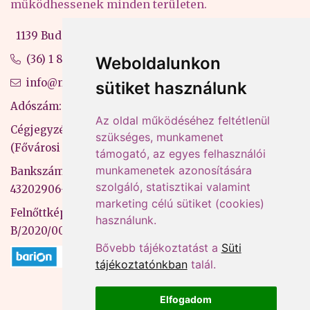
működhessenek minden területen.
1139 Budapest, Váci út 99-105. 4. em.
(36) 1 880 76 00
Weboldalunkon
info@mprx.hu
sütiket használunk
Adószám: 13598145-2-41
Az oldal működéséhez feltétlenül
Cégjegyzékszám: 01-09-883770
szükséges, munkamenet
(Fővárosi Bíróság)
támogató, az egyes felhasználói
munkamenetek azonosítására
Bankszámlaszám: CIB Bank, 10700581-
szolgáló, statisztikai valamint
43202906-51100005
marketing célú sütiket (cookies)
Felnőttképzési nyilvántartási szám:
használunk.
B/2020/000053
Bővebb tájékoztatást a
Süti
tájékoztatónkban
talál.
Elfogadom