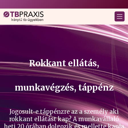
Rokkant ellátás,
munkavégzés, táppénz
Jogosult-e táppénzre az a személy aki
rokkant ellátást kap? A munkavállaló
heti 20 órában dolgozik és mellette kapja