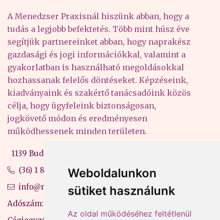
A Menedzser Praxisnál hiszünk abban, hogy a
tudás a legjobb befektetés. Több mint húsz éve
segítjük partnereinket abban, hogy naprakész
gazdasági és jogi információkkal, valamint a
gyakorlatban is használható megoldásokkal
hozhassanak felelős döntéseket. Képzéseink,
kiadványaink és szakértő tanácsadóink közös
célja, hogy ügyfeleink biztonságosan,
jogkövető módon és eredményesen
működhessenek minden területen.
1139 Budapest, Váci út 99-105. 4. em.
(36) 1 880 76 00
Weboldalunkon
info@mprx.hu
sütiket használunk
Adószám: 13598145-2-41
Az oldal működéséhez feltétlenül