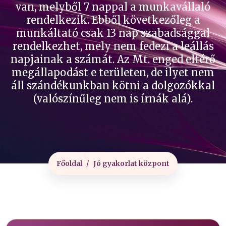
van, melyből 7 nappal a munkavállaló
rendelkezik. Ebből következőleg a
munkáltató csak 13 nap szabadsággal
rendelkezhet, mely nem fedezi a leállás
napjainak a számát. Az Mt. enged eltérő
megállapodást e területen, de ilyet nem
áll szándékunkban kötni a dolgozókkal
(valószínűleg nem is írnák alá).
Főoldal
Jó gyakorlat központ