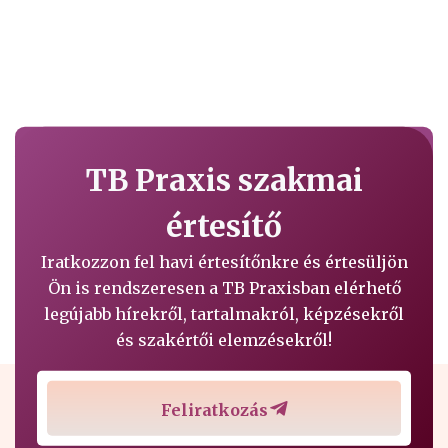
TB Praxis szakmai
értesítő
Iratkozzon fel havi értesítőnkre és értesüljön
Ön is rendszeresen a TB Praxisban elérhető
legújabb hírekről, tartalmakról, képzésekről
és szakértői elemzésekről!
Feliratkozás