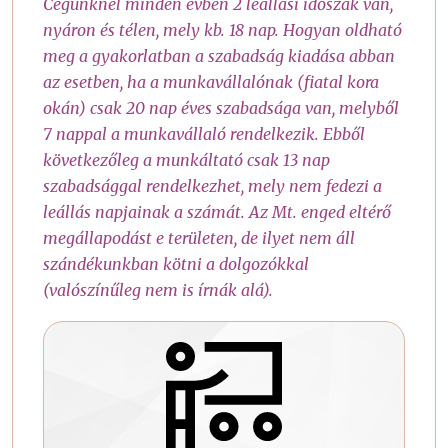
Cégünknél minden évben 2 leállási időszak van,
nyáron és télen, mely kb. 18 nap. Hogyan oldható
meg a gyakorlatban a szabadság kiadása abban
az esetben, ha a munkavállalónak (fiatal kora
okán) csak 20 nap éves szabadsága van, melyből
7 nappal a munkavállaló rendelkezik. Ebből
következőleg a munkáltató csak 13 nap
szabadsággal rendelkezhet, mely nem fedezi a
leállás napjainak a számát. Az Mt. enged eltérő
megállapodást e területen, de ilyet nem áll
szándékunkban kötni a dolgozókkal
(valószínűleg nem is írnák alá).