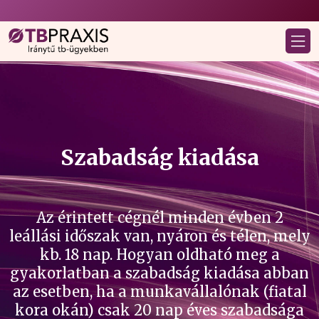
Szabadság kiadása
Az érintett cégnél minden évben 2
leállási időszak van, nyáron és télen, mely
kb. 18 nap. Hogyan oldható meg a
gyakorlatban a szabadság kiadása abban
az esetben, ha a munkavállalónak (fiatal
kora okán) csak 20 nap éves szabadsága