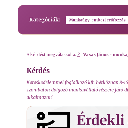
Kategóriák:
Munkaügy, emberi erőforrás
A kérdést megválaszolta:
Vasas János - munka
Kérdés
Kereskedelemmel foglalkozó kft. hétköznap 8-16 ó
szombaton dolgozó munkavállaló részére járó d
alkalmazni?
Érdekli 