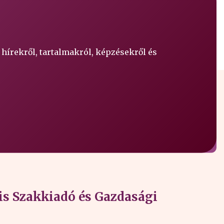
 hírekről, tartalmakról, képzésekről és
s Szakkiadó és Gazdasági