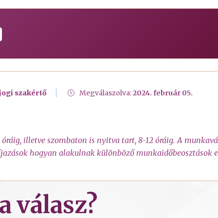
jogi szakértő
Megválaszolva:
2024. február 05.
ráig, illetve szombaton is nyitva tart, 8-12 óráig. A munkavá
íjazások hogyan alakulnak különböző munkaidőbeosztások es
a válasz?