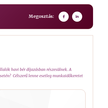
Megosztás:
llalók havi bér díjazásban részesülnek. A
etén? Célszerű lenne esetleg munkaidőkeretet