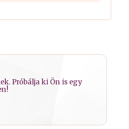
k. Próbálja ki Ön is egy
en!