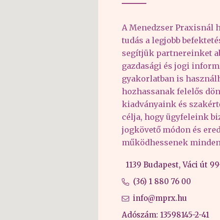
A Menedzser Praxisnál h
tudás a legjobb befektet
segítjük partnereinket 
gazdasági és jogi inform
gyakorlatban is haszná
hozhassanak felelős dön
kiadványaink és szakér
célja, hogy ügyfeleink b
jogkövető módon és er
működhessenek minden 
1139 Budapest, Váci út 99-
(36) 1 880 76 00
info@mprx.hu
Adószám: 13598145-2-41