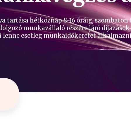
va tartása hétköznap 8-16 óráig, szombaton 
dolgozó munkavállaló részére járó díjazás
 lenne esetleg munkaidőkeretet alkalmazn