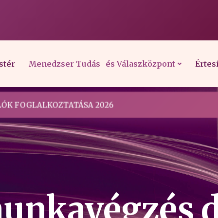
stér
Menedzser Tudás- és Válaszközpont
Értes
ÓK FOGLALKOZTATÁSA 2026
unkavégzés d