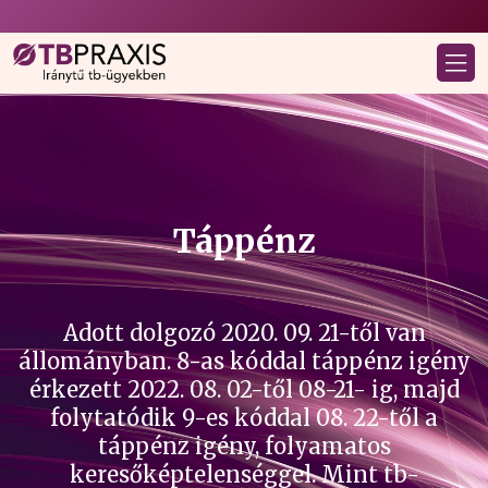
Táppénz
Adott dolgozó 2020. 09. 21-től van
állományban. 8-as kóddal táppénz igény
érkezett 2022. 08. 02-től 08-21- ig, majd
folytatódik 9-es kóddal 08. 22-től a
táppénz igény, folyamatos
keresőképtelenséggel. Mint tb-