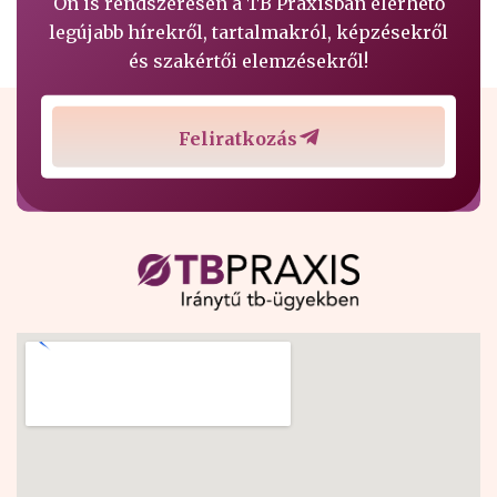
Ön is rendszeresen a TB Praxisban elérhető
legújabb hírekről, tartalmakról, képzésekről
és szakértői elemzésekről!
Feliratkozás