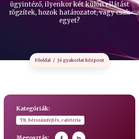
ügyintéző, ilyenkor két külön ellátást
rögzítek, hozok határozatot, vagy csak
egyet?
Főoldal
Jó gyakorlat központ
Kategóriák:
TB, bérszámfejtés, cafeteria
Megosztás: