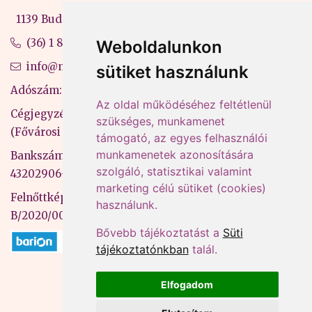
1139 Budapest, Váci út 99-105. 4. em.
(36) 1 880 76 00
Weboldalunkon
info@mprx.hu
sütiket használunk
Adószám: 13598145-2-41
Az oldal működéséhez feltétlenül
Cégjegyzékszám: 01-09-883770
szükséges, munkamenet
(Fővárosi Bíróság)
támogató, az egyes felhasználói
munkamenetek azonosítására
Bankszámlaszám: CIB Bank, 10700581-
szolgáló, statisztikai valamint
43202906-51100005
marketing célú sütiket (cookies)
Felnőttképzési nyilvántartási szám:
használunk.
B/2020/000053
Bővebb tájékoztatást a
Süti
tájékoztatónkban
talál.
Elfogadom