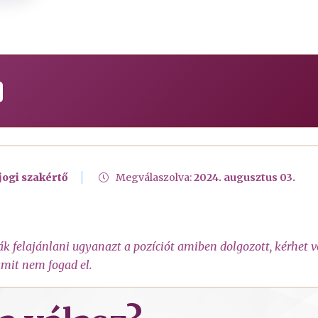
jogi szakértő
Megválaszolva:
2024. augusztus 03.
k felajánlani ugyanazt a pozíciót amiben dolgozott, kérhet vé
 amit nem fogad el.