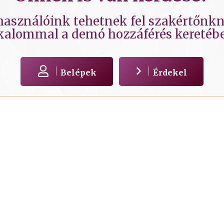
lhasználóink tehetnek fel szakértőnkne
kalommal a demó hozzáférés keretéb
Belépek
Érdekel