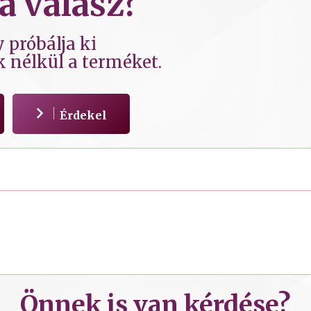
a válasz?
 próbálja ki
k nélkül a terméket.
Érdekel
Önnek is van kérdése?