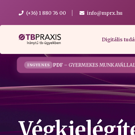
(+36) 1 880 76 00
info@mprx.hu
Digitális tudá
PDF
– GYERMEKES MUNKAVÁLLAL
INGYENES
Végkielégít