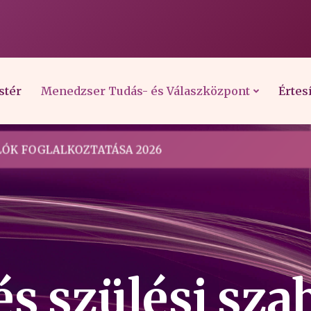
stér
Menedzser Tudás- és Válaszközpont
Értes
ÓK FOGLALKOZTATÁSA 2026
és szülési sz