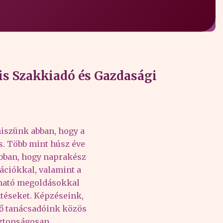
s Szakkiadó és Gazdasági
iszünk abban, hogy a
és. Több mint húsz éve
abban, hogy naprakész
ációkkal, valamint a
lható megoldásokkal
téseket. Képzéseink,
tő tanácsadóink közös
iztonságosan,