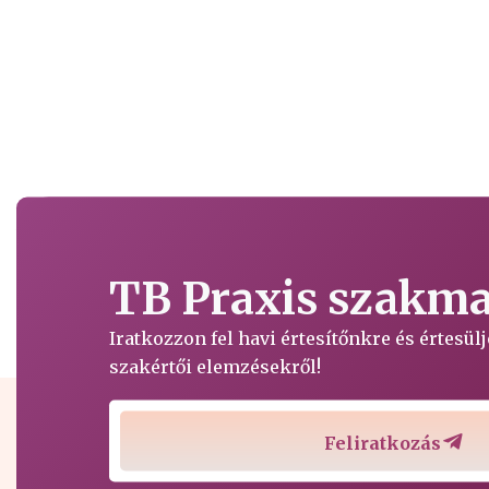
TB Praxis szakmai
Iratkozzon fel havi értesítőnkre és értesü
szakértői elemzésekről!
Feliratkozás