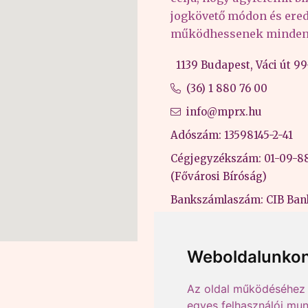
jogkövető módon és er
működhessenek minden 
1139 Budapest, Váci út 99-
(36) 1 880 76 00
info@mprx.hu
Adószám: 13598145-2-41
Cégjegyzékszám: 01-09-8
(Fővárosi Bíróság)
Bankszámlaszám: CIB Ban
43202906-51100005
Felnőttképzési nyilvántart
Weboldalunkon
B/2020/000053
Az oldal működéséhez 
egyes felhasználói mun