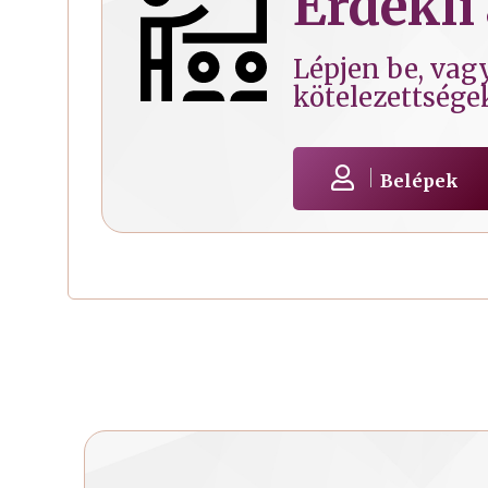
Érdekli 
Lépjen be, vagy
kötelezettsége
Belépek