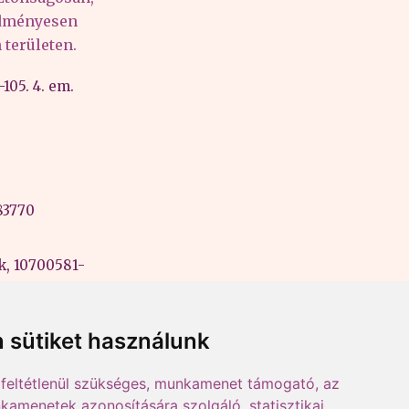
edményesen
területen.
105. 4. em.
83770
k, 10700581-
ási szám:
 sütiket használunk
feltétlenül szükséges, munkamenet támogató, az
kamenetek azonosítására szolgáló, statisztikai