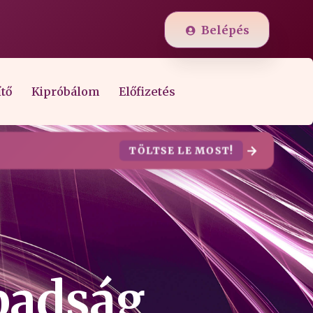
Belépés
ítő
Kipróbálom
Előfizetés
TÖLTSE LE MOST!
abadság