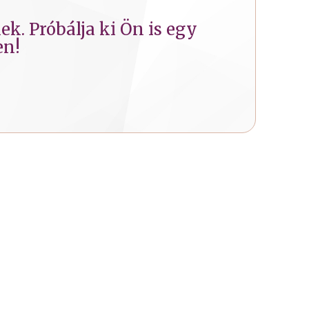
k. Próbálja ki Ön is egy
en!