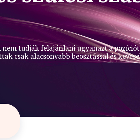
 nem tudják felajánlani ugyanazt a pozíció
ttak csak alacsonyabb beosztással és keveseb