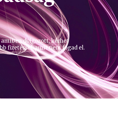
t amiben dolgozott, kérhet
b fizetéssel, amit nem fogad el.