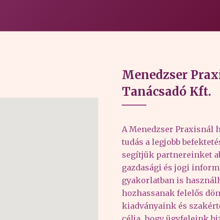
Menedzser Praxi
Tanácsadó Kft.
A Menedzser Praxisnál h
tudás a legjobb befektet
segítjük partnereinket 
gazdasági és jogi inform
gyakorlatban is haszná
hozhassanak felelős dön
kiadványaink és szakér
célja, hogy ügyfeleink b