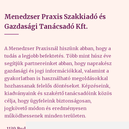
Menedzser Praxis Szakkiadó és
Gazdasági Tanácsadó Kft.
A Menedzser Praxisnál hiszünk abban, hogy a
tudás a legjobb befektetés. Több mint húsz éve
segítjük partnereinket abban, hogy naprakész
gazdasági és jogi információkkal, valamint a
gyakorlatban is használható megoldásokkal
hozhassanak felelős döntéseket. Képzéseink,
kiadványaink és szakértő tanácsadóink közös
célja, hogy ügyfeleink biztonságosan,
jogkövető módon és eredményesen
működhessenek minden területen.
1139 Budapest, Váci út 99-105. 4. em.