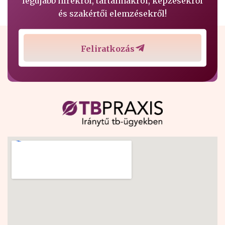
legújabb hírekről, tartalmakról, képzésekről
és szakértői elemzésekről!
Feliratkozás