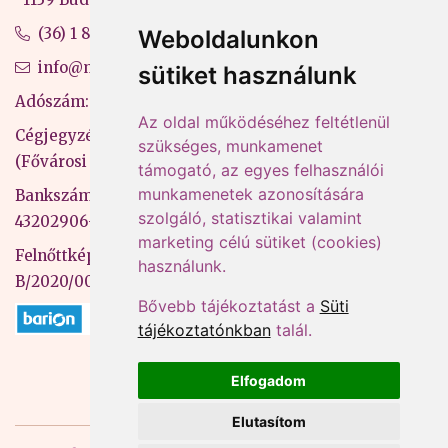
(36) 1 880 76 00
Weboldalunkon
info@mprx.hu
sütiket használunk
Adószám: 13598145-2-41
Az oldal működéséhez feltétlenül
Cégjegyzékszám: 01-09-883770
szükséges, munkamenet
(Fővárosi Bíróság)
támogató, az egyes felhasználói
munkamenetek azonosítására
Bankszámlaszám: CIB Bank, 10700581-
szolgáló, statisztikai valamint
43202906-51100005
marketing célú sütiket (cookies)
Felnőttképzési nyilvántartási szám:
használunk.
B/2020/000053
Bővebb tájékoztatást a
Süti
tájékoztatónkban
talál.
Elfogadom
Elutasítom