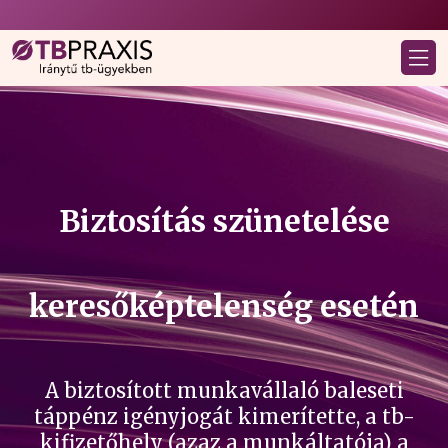
Biztosítás szünetelése
keresőképtelenség esetén
A biztosított munkavállaló baleseti
táppénz igényjogát kimerítette, a tb-
kifizetőhely (azaz a munkáltatója) a