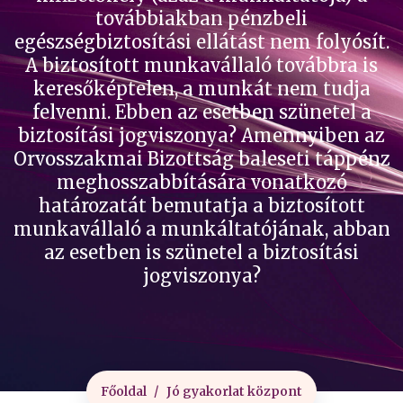
továbbiakban pénzbeli
egészségbiztosítási ellátást nem folyósít.
A biztosított munkavállaló továbbra is
keresőképtelen, a munkát nem tudja
felvenni. Ebben az esetben szünetel a
biztosítási jogviszonya? Amennyiben az
Orvosszakmai Bizottság baleseti táppénz
meghosszabbítására vonatkozó
határozatát bemutatja a biztosított
munkavállaló a munkáltatójának, abban
az esetben is szünetel a biztosítási
jogviszonya?
Főoldal
Jó gyakorlat központ