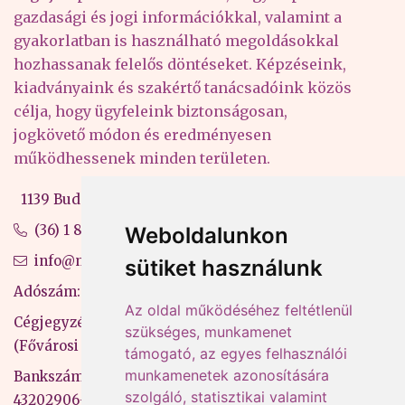
gazdasági és jogi információkkal, valamint a
gyakorlatban is használható megoldásokkal
hozhassanak felelős döntéseket. Képzéseink,
kiadványaink és szakértő tanácsadóink közös
célja, hogy ügyfeleink biztonságosan,
jogkövető módon és eredményesen
működhessenek minden területen.
1139 Budapest, Váci út 99-105. 4. em.
(36) 1 880 76 00
Weboldalunkon
info@mprx.hu
sütiket használunk
Adószám: 13598145-2-41
Az oldal működéséhez feltétlenül
Cégjegyzékszám: 01-09-883770
szükséges, munkamenet
(Fővárosi Bíróság)
támogató, az egyes felhasználói
munkamenetek azonosítására
Bankszámlaszám: CIB Bank, 10700581-
szolgáló, statisztikai valamint
43202906-51100005