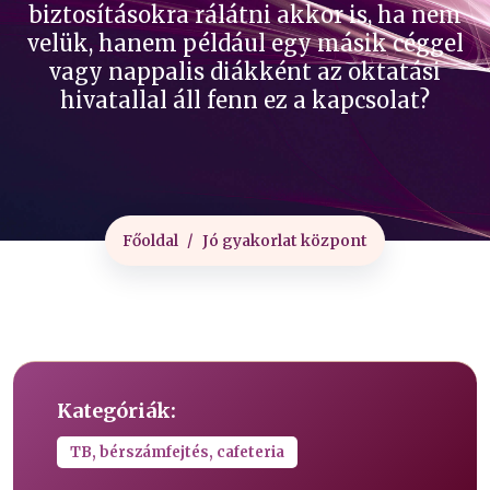
biztosításokra rálátni akkor is, ha nem
velük, hanem például egy másik céggel
vagy nappalis diákként az oktatási
hivatallal áll fenn ez a kapcsolat?
Főoldal
Jó gyakorlat központ
Kategóriák:
TB, bérszámfejtés, cafeteria