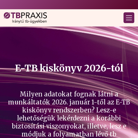
E-TB kiskönyv 2026-tól
Milyen adatokat fognak látni a
munkáltatók 2026. január 1-től az E-TB
kiskönyv rendszerben? Lesz-e
lehetőségük lekérdezni a korábbi
biztosítási viszonyokat, illetve, lesz e
módjuk a folyamatban lévő tb