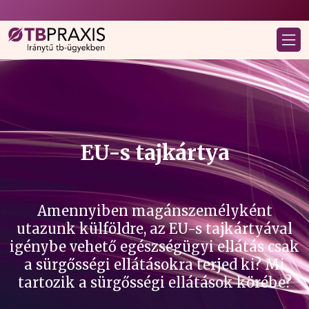
EU-s tajkártya
Amennyiben magánszemélyként
utazunk külföldre, az EU-s tajkártyával
igénybe vehető egészségügyi ellátás csak
a sürgősségi ellátásokra terjed ki? Mi
tartozik a sürgősségi ellátások körébe?