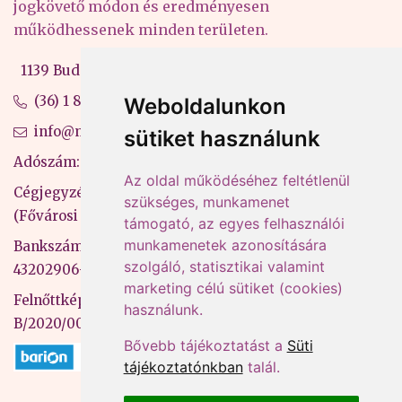
jogkövető módon és eredményesen
működhessenek minden területen.
1139 Budapest, Váci út 99-105. 4. em.
(36) 1 880 76 00
Weboldalunkon
info@mprx.hu
sütiket használunk
Adószám: 13598145-2-41
Az oldal működéséhez feltétlenül
Cégjegyzékszám: 01-09-883770
szükséges, munkamenet
(Fővárosi Bíróság)
támogató, az egyes felhasználói
munkamenetek azonosítására
Bankszámlaszám: CIB Bank, 10700581-
szolgáló, statisztikai valamint
43202906-51100005
marketing célú sütiket (cookies)
Felnőttképzési nyilvántartási szám:
használunk.
B/2020/000053
Bővebb tájékoztatást a
Süti
tájékoztatónkban
talál.