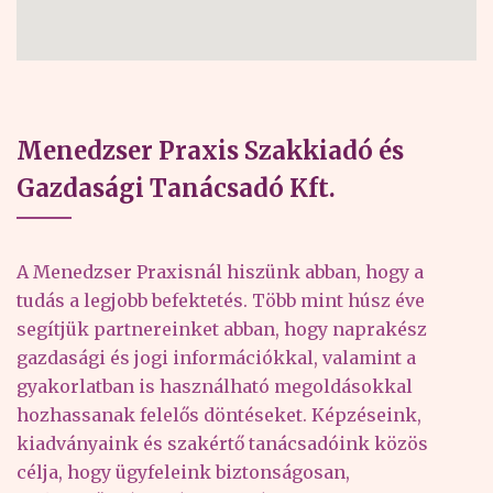
Menedzser Praxis Szakkiadó és
Gazdasági Tanácsadó Kft.
A Menedzser Praxisnál hiszünk abban, hogy a
tudás a legjobb befektetés. Több mint húsz éve
segítjük partnereinket abban, hogy naprakész
gazdasági és jogi információkkal, valamint a
gyakorlatban is használható megoldásokkal
hozhassanak felelős döntéseket. Képzéseink,
kiadványaink és szakértő tanácsadóink közös
célja, hogy ügyfeleink biztonságosan,