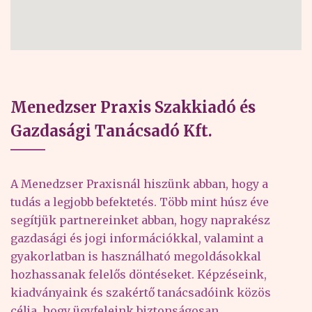
Menedzser Praxis Szakkiadó és
Gazdasági Tanácsadó Kft.
A Menedzser Praxisnál hiszünk abban, hogy a
tudás a legjobb befektetés. Több mint húsz éve
segítjük partnereinket abban, hogy naprakész
gazdasági és jogi információkkal, valamint a
gyakorlatban is használható megoldásokkal
hozhassanak felelős döntéseket. Képzéseink,
kiadványaink és szakértő tanácsadóink közös
célja, hogy ügyfeleink biztonságosan,