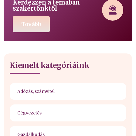
Kérdezzen a témában
szakértőnktől
Tovább
Kiemelt kategóriáink
Adózás, számvitel
Cégvezetés
Gazdálkodás