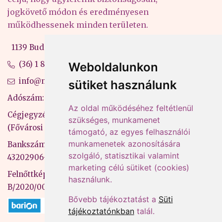
jogkövető módon és eredményesen
működhessenek minden területen.
1139 Budapest, Váci út 99-105. 4. em.
(36) 1 880 76 00
Weboldalunkon
info@mprx.hu
sütiket használunk
Adószám: 13598145-2-41
Az oldal működéséhez feltétlenül
Cégjegyzékszám: 01-09-883770
szükséges, munkamenet
(Fővárosi Bíróság)
támogató, az egyes felhasználói
munkamenetek azonosítására
Bankszámlaszám: CIB Bank, 10700581-
szolgáló, statisztikai valamint
43202906-51100005
marketing célú sütiket (cookies)
Felnőttképzési nyilvántartási szám:
használunk.
B/2020/000053
Bővebb tájékoztatást a
Süti
tájékoztatónkban
talál.