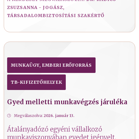
ZSUZSANNA - JOGÁSZ,
TÁRSADALOMBIZTOSÍTÁSI SZAKÉRTŐ
MUNKAÜGY, EMBERI ERŐFORRÁS
TB-KIFIZETŐHELYEK
Gyed melletti munkavégzés járuléka
Megválaszolva:
2026. január 13.
Átalányadózó egyéni vállalkozó
munkaviszonyában gyedet igényelt.