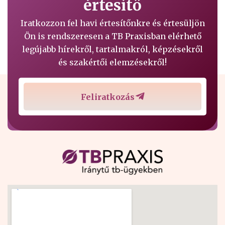
értesítő
Iratkozzon fel havi értesítőnkre és értesüljön
Ön is rendszeresen a TB Praxisban elérhető
legújabb hírekről, tartalmakról, képzésekről
és szakértői elemzésekről!
Feliratkozás