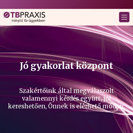
Jó gyakorlat központ
Szakértőink által megválaszolt
valamennyi kérdés együtt, jól
kereshetően, Önnek is elérhető módon.