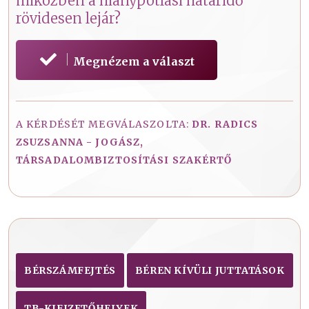
miközben a hiánypótlási határidő
rövidesen lejár?
Megnézem a választ
A KÉRDÉSÉT MEGVÁLASZOLTA:
DR. RADICS
ZSUZSANNA - JOGÁSZ,
TÁRSADALOMBIZTOSÍTÁSI SZAKÉRTŐ
BÉRSZÁMFEJTÉS
BÉREN KÍVÜLI JUTTATÁSOK
TB-KIFIZETŐHELYEK