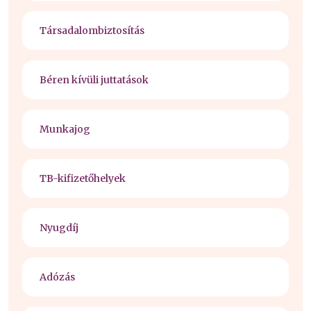
Társadalombiztosítás
Béren kívüli juttatások
Munkajog
TB-kifizetőhelyek
Nyugdíj
Adózás