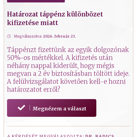
Határozat táppénz különbözet
kifizetése miatt
Megválaszolva:
2026. február 23.
Táppénzt fizettünk az egyik dolgozónak
50%-os mértékkel. A kifizetés után
néhány nappal kiderült, hogy mégis
megvan a 2 év biztosításban töltött ideje.
A felülvizsgálatot követően kell-e hozni
határozatot erről?
Megnézem a választ
A KÉRDÉSÉT MEGVÁLASZOLTA:
DR. RADICS