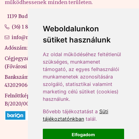
működhessenek minden területen.
1139 Budapest, Váci út 99-105. 4. em.
(36) 1 880 76 00
Weboldalunkon
info@mprx.hu
sütiket használunk
Adószám: 13598145-2-41
Az oldal működéséhez feltétlenül
Cégjegyzékszám: 01-09-883770
szükséges, munkamenet
(Fővárosi Bíróság)
támogató, az egyes felhasználói
munkamenetek azonosítására
Bankszámlaszám: CIB Bank, 10700581-
szolgáló, statisztikai valamint
43202906-51100005
marketing célú sütiket (cookies)
Felnőttképzési nyilvántartási szám:
használunk.
B/2020/000053
Bővebb tájékoztatást a
Süti
tájékoztatónkban
talál.
Elfogadom