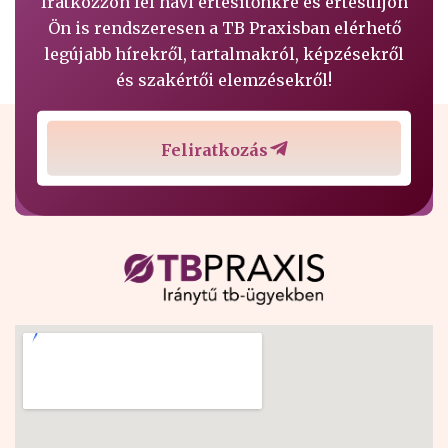
Iratkozzon fel havi értesítőnkre és értesüljön
Ön is rendszeresen a TB Praxisban elérhető
legújabb hírekről, tartalmakról, képzésekről
és szakértői elemzésekről!
Feliratkozás