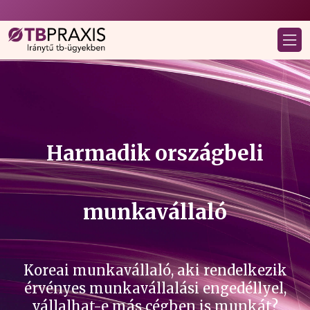
Harmadik országbeli
munkavállaló
Koreai munkavállaló, aki rendelkezik
érvényes munkavállalási engedéllyel,
vállalhat-e más cégben is munkát?