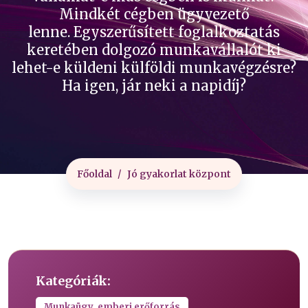
Mindkét cégben ügyvezető
lenne. Egyszerűsített foglalkoztatás
keretében dolgozó munkavállalót ki
lehet-e küldeni külföldi munkavégzésre?
Ha igen, jár neki a napidíj?
Főoldal
Jó gyakorlat központ
Kategóriák:
Munkaügy, emberi erőforrás