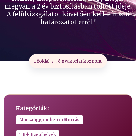
megvan a 2 év biztosításban töltött ideje.
A felülvizsgálatot követően kell-e hozni
határozatot erről?
Főoldal
Jó gyakorlat központ
Kategóriák:
Munkaügy, emberi erőforrás
TB-kifizetőhelyek