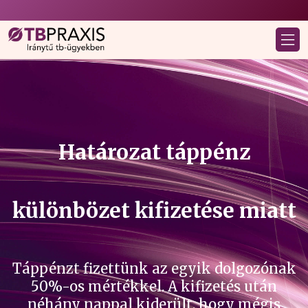
Határozat táppénz
különbözet kifizetése miatt
Táppénzt fizettünk az egyik dolgozónak
50%-os mértékkel. A kifizetés után
néhány nappal kiderült, hogy mégis