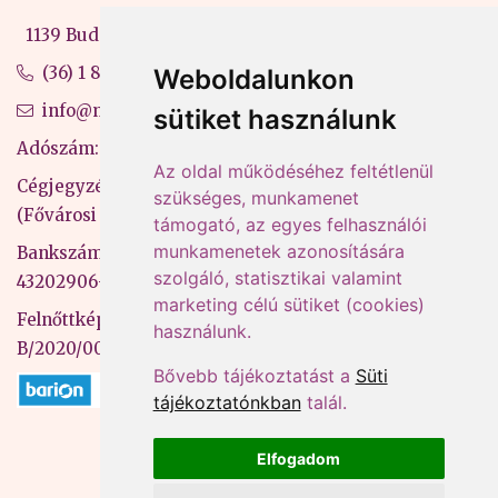
1139 Budapest, Váci út 99-105. 4. em.
(36) 1 880 76 00
Weboldalunkon
info@mprx.hu
sütiket használunk
Adószám: 13598145-2-41
Az oldal működéséhez feltétlenül
Cégjegyzékszám: 01-09-883770
szükséges, munkamenet
(Fővárosi Bíróság)
támogató, az egyes felhasználói
munkamenetek azonosítására
Bankszámlaszám: CIB Bank, 10700581-
szolgáló, statisztikai valamint
43202906-51100005
marketing célú sütiket (cookies)
Felnőttképzési nyilvántartási szám:
használunk.
B/2020/000053
Bővebb tájékoztatást a
Süti
tájékoztatónkban
talál.
Elfogadom