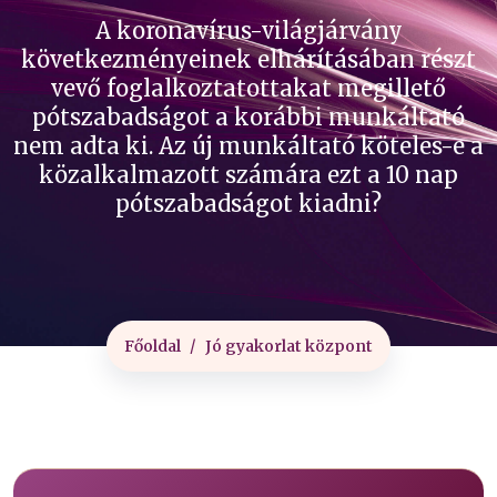
A koronavírus-világjárvány
következményeinek elhárításában részt
vevő foglalkoztatottakat megillető
pótszabadságot a korábbi munkáltató
nem adta ki. Az új munkáltató köteles-e a
közalkalmazott számára ezt a 10 nap
pótszabadságot kiadni?
Főoldal
Jó gyakorlat központ