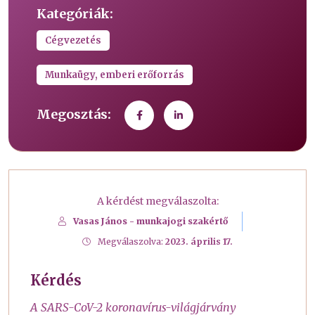
Kategóriák:
Cégvezetés
Munkaügy, emberi erőforrás
Megosztás:
A kérdést megválaszolta:
Vasas János - munkajogi szakértő
Megválaszolva:
2023. április 17.
Kérdés
A SARS-CoV-2 koronavírus-világjárvány