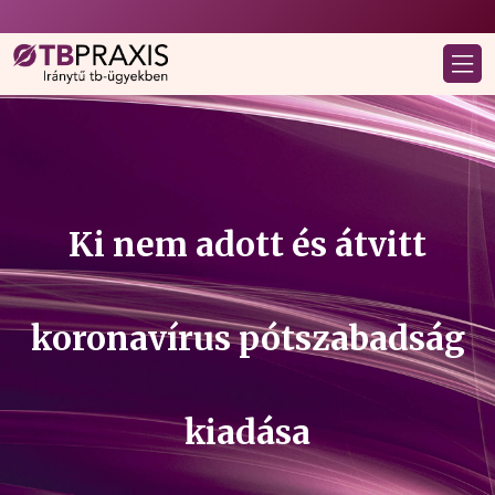
Ki nem adott és átvitt
koronavírus pótszabadság
kiadása