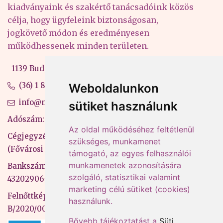
kiadványaink és szakértő tanácsadóink közös
célja, hogy ügyfeleink biztonságosan,
jogkövető módon és eredményesen
működhessenek minden területen.
1139 Budapest, Váci út 99-105. 4. em.
(36) 1 880 76 00
Weboldalunkon
info@mprx.hu
sütiket használunk
Adószám: 13598145-2-41
Az oldal működéséhez feltétlenül
Cégjegyzékszám: 01-09-883770
szükséges, munkamenet
(Fővárosi Bíróság)
támogató, az egyes felhasználói
munkamenetek azonosítására
Bankszámlaszám: CIB Bank, 10700581-
szolgáló, statisztikai valamint
43202906-51100005
marketing célú sütiket (cookies)
Felnőttképzési nyilvántartási szám:
használunk.
B/2020/000053
Bővebb tájékoztatást a
Süti