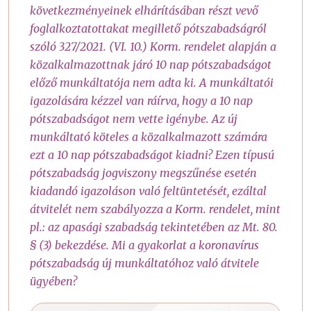
következményeinek elhárításában részt vevő
foglalkoztatottakat megillető pótszabadságról
szóló 327/2021. (VI. 10.) Korm. rendelet alapján a
közalkalmazottnak járó 10 nap pótszabadságot
előző munkáltatója nem adta ki. A munkáltatói
igazolására kézzel van ráírva, hogy a 10 nap
pótszabadságot nem vette igénybe. Az új
munkáltató köteles a közalkalmazott számára
ezt a 10 nap pótszabadságot kiadni? Ezen típusú
pótszabadság jogviszony megszűnése esetén
kiadandó igazoláson való feltüntetését, ezáltal
átvitelét nem szabályozza a Korm. rendelet, mint
pl.: az apasági szabadság tekintetében az Mt. 80.
§ (3) bekezdése. Mi a gyakorlat a koronavírus
pótszabadság új munkáltatóhoz való átvitele
ügyében?