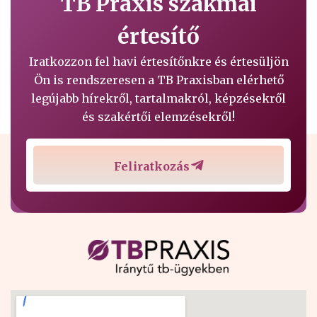
TB Praxis szakmai
értesítő
Iratkozzon fel havi értesítőnkre és értesüljön
Ön is rendszeresen a TB Praxisban elérhető
legújabb hírekről, tartalmakról, képzésekről
és szakértői elemzésekről!
Feliratkozás