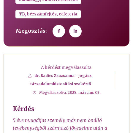
TB, bérszámfejtés, cafeteria
Megosztás:
A kérdést megválaszolta:
dr. Radics Zsuzsanna - jogász,
társadalombiztosítási szakértő
Megválaszolva:
2025. március 03.
Kérdés
5 éve nyugdíjas személy más nem önálló
tevékenységből származó jövedelme után a