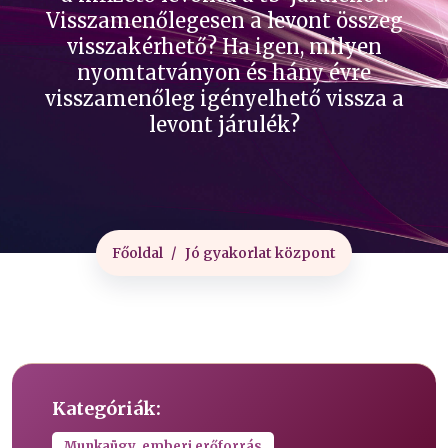
Visszamenőlegesen a levont összeg
visszakérhető? Ha igen, milyen
nyomtatványon és hány évre
visszamenőleg igényelhető vissza a
levont járulék?
Főoldal
Jó gyakorlat központ
Kategóriák:
Munkaügy, emberi erőforrás