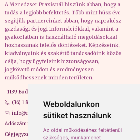
A Menedzser Praxisnál hiszünk abban, hogy a
tudás a legjobb befektetés. Több mint húsz éve
segítjük partnereinket abban, hogy naprakész
gazdasági és jogi információkkal, valamint a
gyakorlatban is használható megoldásokkal
hozhassanak felelős döntéseket. Képzéseink,
kiadványaink és szakértő tanácsadóink közös
célja, hogy ügyfeleink biztonságosan,
jogkövető módon és eredményesen
működhessenek minden területen.
1139 Budapest, Váci út 99-105. 4. em.
(36) 1 880 76 00
Weboldalunkon
info@mprx.hu
sütiket használunk
Adószám: 13598145-2-41
Az oldal működéséhez feltétlenül
Cégjegyzékszám: 01-09-883770
szükséges, munkamenet