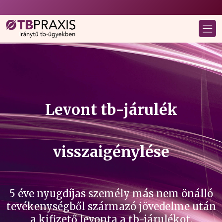
Levont tb-járulék
visszaigénylése
5 éve nyugdíjas személy más nem önálló
tevékenységből származó jövedelme után
a kifizető levonta a tb-járulékot.