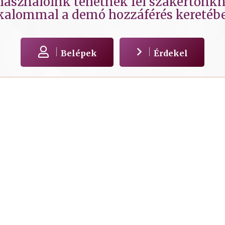
lhasználóink tehetnek fel szakértőnkne
kalommal a demó hozzáférés keretéb
Belépek
Érdekel