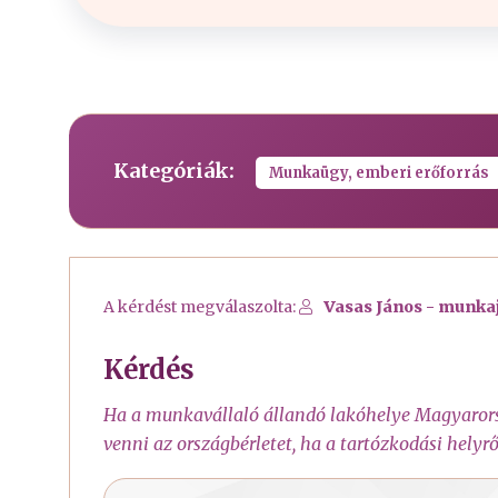
Kategóriák:
Munkaügy, emberi erőforrás
A kérdést megválaszolta:
Vasas János - munka
Kérdés
Ha a munkavállaló állandó lakóhelye Magyarorsz
venni az országbérletet, ha a tartózkodási helyrő