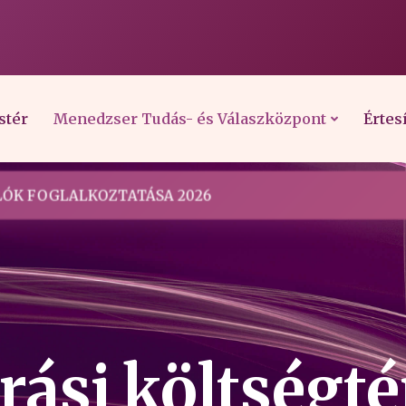
stér
Menedzser Tudás- és Válaszközpont
Értes
ÓK FOGLALKOZTATÁSA 2026
ási költségté