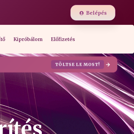
Belépés
ítő
Kipróbálom
Előfizetés
TÖLTSE LE MOST!
rítés