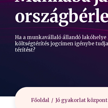
országbérle
Ha a munkavállaló állandó lakóhelye 
költségtérítés jogcímen igénybe tudja
térítést?
Főoldal
Jó gyakorlat központ