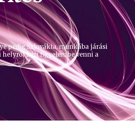
ye pedig Szlovákia, munkába járási
i helyről kéri figyelembe venni a