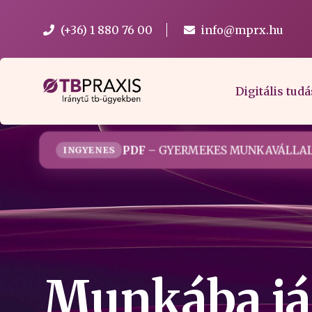
(+36) 1 880 76 00
info@mprx.hu
Digitális tudá
PDF
– GYERMEKES MUNKAVÁLLAL
INGYENES
Munkába jár