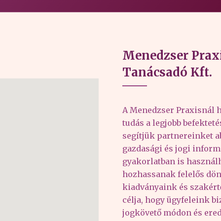
Menedzser Praxi
Tanácsadó Kft.
A Menedzser Praxisnál h
tudás a legjobb befektet
segítjük partnereinket 
gazdasági és jogi inform
gyakorlatban is haszná
hozhassanak felelős dön
kiadványaink és szakér
célja, hogy ügyfeleink b
jogkövető módon és er