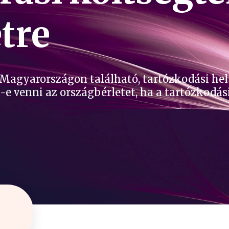
tre
Magyarországon található, tartózkodási hel
-e venni az országbérletet, ha a tartózkodás