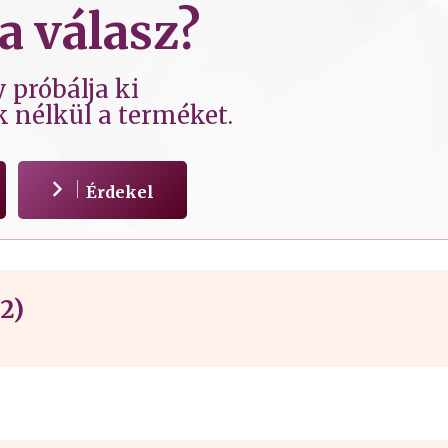
a válasz?
 próbálja ki
k nélkül a terméket.
Érdekel
2)