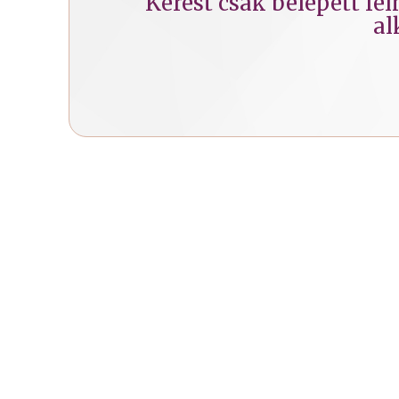
Kérést csak belépett fe
al