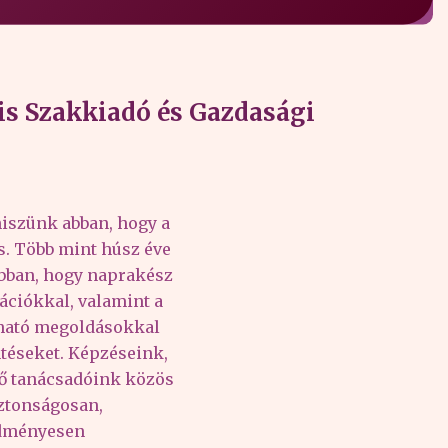
s Szakkiadó és Gazdasági
iszünk abban, hogy a
és. Több mint húsz éve
abban, hogy naprakész
ációkkal, valamint a
lható megoldásokkal
téseket. Képzéseink,
tő tanácsadóink közös
iztonságosan,
edményesen