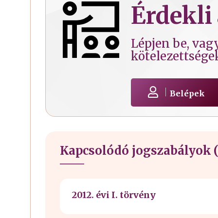
Érdekli 
Lépjen be, vagy
kötelezettsége
Belépek
Kapcsolódó jogszabályok (
2012. évi I. törvény