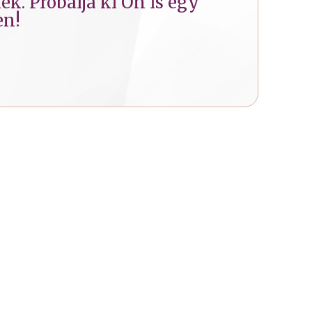
k. Próbálja ki Ön is egy
en!