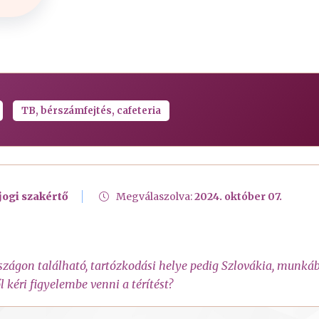
TB, bérszámfejtés, cafeteria
jogi szakértő
Megválaszolva:
2024. október 07.
ágon található, tartózkodási helye pedig Szlovákia, munkába
l kéri figyelembe venni a térítést?