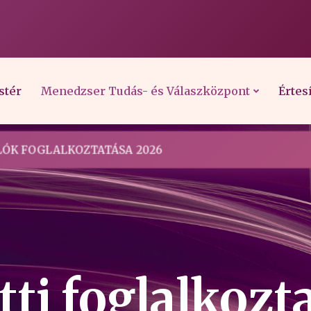
stér
Menedzser Tudás- és Válaszközpont
Értes
ÓK FOGLALKOZTATÁSA 2026
ti foglalkozt