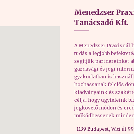
Menedzser Praxi
Tanácsadó Kft.
A Menedzser Praxisnál h
tudás a legjobb befektet
segítjük partnereinket 
gazdasági és jogi inform
gyakorlatban is haszná
hozhassanak felelős dön
kiadványaink és szakér
célja, hogy ügyfeleink b
jogkövető módon és er
működhessenek minden 
1139 Budapest, Váci út 99-