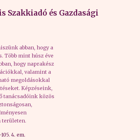
s Szakkiadó és Gazdasági
iszünk abban, hogy a
és. Több mint húsz éve
abban, hogy naprakész
ációkkal, valamint a
lható megoldásokkal
téseket. Képzéseink,
tő tanácsadóink közös
iztonságosan,
edményesen
területen.
105. 4. em.