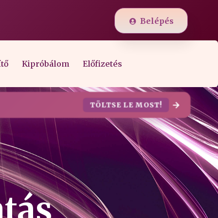
Belépés
ítő
Kipróbálom
Előfizetés
TÖLTSE LE MOST!
atás