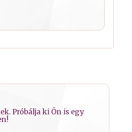
k. Próbálja ki Ön is egy
en!