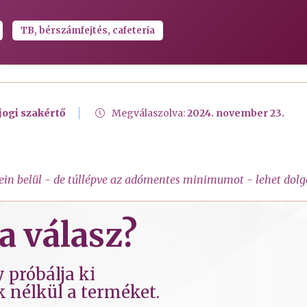
TB, bérszámfejtés, cafeteria
jogi szakértő
Megválaszolva:
2024. november 23.
tein belül - de túllépve az adómentes minimumot - lehet dolg
a válasz?
 próbálja ki
k nélkül a terméket.