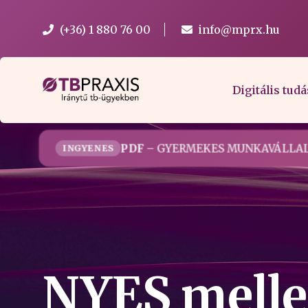
(+36) 1 880 76 00
info@mprx.hu
Digitális tudá
PDF
– GYERMEKES MUNKAVÁLLAL
INGYENES
NYES mellet