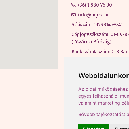
(36) 1 880 76 00
info@mprx.hu
Adószám: 13598145-2-41
Cégjegyzékszám: 01-09-8
(Fővárosi Bíróság)
Bankszámlaszám: CIB Ban
43202906-51100005
Felnőttképzési nyilvántart
Weboldalunkon
B/2020/000053
Az oldal működéséhez 
egyes felhasználói mun
valamint marketing cél
Bővebb tájékoztatást 
Elfogadom
Elutas