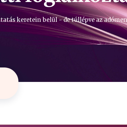
ztatás keretein belül - de túllépve az adóm