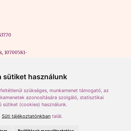
83770
k, 10700581-
ási szám:
 sütiket használunk
feltétlenül szükséges, munkamenet támogató, az
kamenetek azonosítására szolgáló, statisztikai
ú sütiket (cookies) használunk.
a
Süti tájékoztatónkban
talál.
ítom
Beállítások megváltoztatása