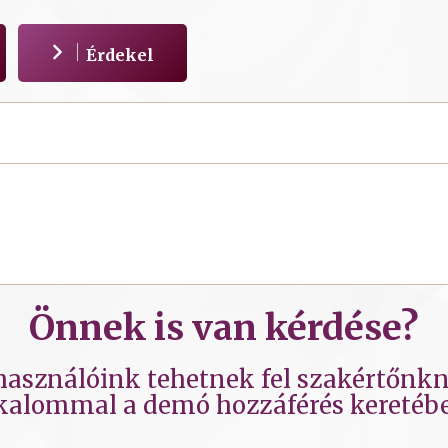
Érdekel
Önnek is van kérdése?
lhasználóink tehetnek fel szakértőnkne
kalommal a demó hozzáférés keretéb