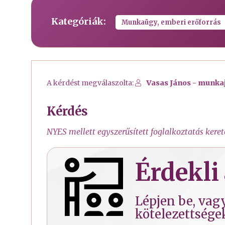
Kategóriák:
Munkaügy, emberi erőforrás
A kérdést megválaszolta:
Vasas János - munka
Kérdés
NYES mellett egyszerűsített foglalkoztatás kere
Érdekli 
Lépjen be, vagy
kötelezettsége