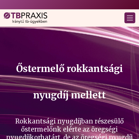
Őstermelő rokkantsági
nyugdíj mellett
Rokkantsági nyugdíjban részesülő
őstermelőnk elérte az öregségi
nyugdíjkorhatárt, de az öregségi nyugdíj