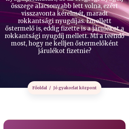
összege alacsonyabb lett volna, ezért
visszavonta kérelmét, maradt
rokkantsági nyugdíjas. Emellett
őstermelő is, eddig fizette is a járulékot a
rokkantsági nyugdíj mellett. Mi a teendő
most, hogy ne kelljen őstermelőként
járulékot fizetnie?
Főoldal
Jó gyakorlat központ