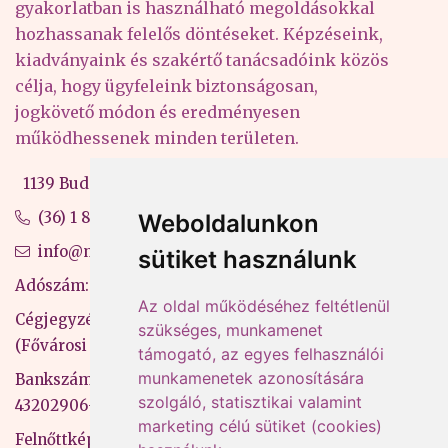
gyakorlatban is használható megoldásokkal
hozhassanak felelős döntéseket. Képzéseink,
kiadványaink és szakértő tanácsadóink közös
célja, hogy ügyfeleink biztonságosan,
jogkövető módon és eredményesen
működhessenek minden területen.
1139 Budapest, Váci út 99-105. 4. em.
(36) 1 880 76 00
Weboldalunkon
info@mprx.hu
sütiket használunk
Adószám: 13598145-2-41
Az oldal működéséhez feltétlenül
Cégjegyzékszám: 01-09-883770
szükséges, munkamenet
(Fővárosi Bíróság)
támogató, az egyes felhasználói
munkamenetek azonosítására
Bankszámlaszám: CIB Bank, 10700581-
szolgáló, statisztikai valamint
43202906-51100005
marketing célú sütiket (cookies)
Felnőttképzési nyilvántartási szám: