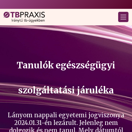
Tanulók egészségügyi
szolgáltatási járuléka
Lányom nappali egyetemi jogviszonya
2024.01.31-én lezárult. Jelenleg nem
dolgozik és nem tanul. Mely dátumtól