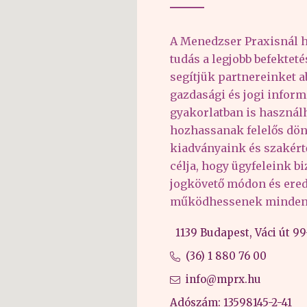
A Menedzser Praxisnál h
tudás a legjobb befektet
segítjük partnereinket 
gazdasági és jogi inform
gyakorlatban is haszná
hozhassanak felelős dön
kiadványaink és szakér
célja, hogy ügyfeleink b
jogkövető módon és er
működhessenek minden 
1139 Budapest, Váci út 99-
(36) 1 880 76 00
info@mprx.hu
Adószám: 13598145-2-41