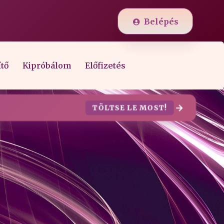
Belépés
ítő
Kipróbálom
Előfizetés
TÖLTSE LE MOST!