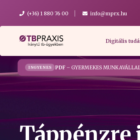
(+36) 1 880 76 00
info@mprx.hu
Digitális tudá
PDF
– GYERMEKES MUNKAVÁLLAL
INGYENES
Táppénzre 