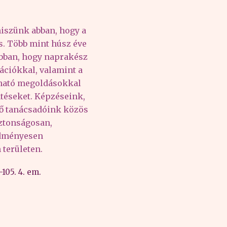
iszünk abban, hogy a
és. Több mint húsz éve
abban, hogy naprakész
ációkkal, valamint a
lható megoldásokkal
téseket. Képzéseink,
tő tanácsadóink közös
iztonságosan,
edményesen
területen.
105. 4. em.