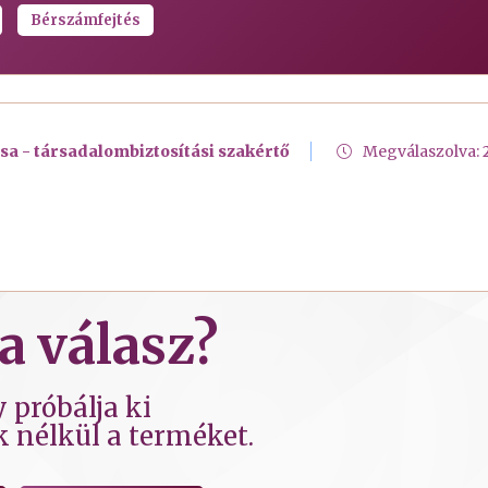
Bérszámfejtés
a - társadalombiztosítási szakértő
Megválaszolva:
a válasz?
 próbálja ki
k nélkül a terméket.