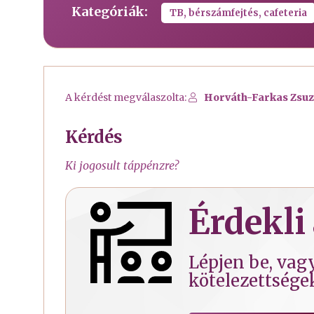
Kategóriák:
TB, bérszámfejtés, cafeteria
A kérdést megválaszolta:
Horváth-Farkas Zsuzs
Kérdés
Ki jogosult táppénzre?
Érdekli 
Lépjen be, vagy
kötelezettsége