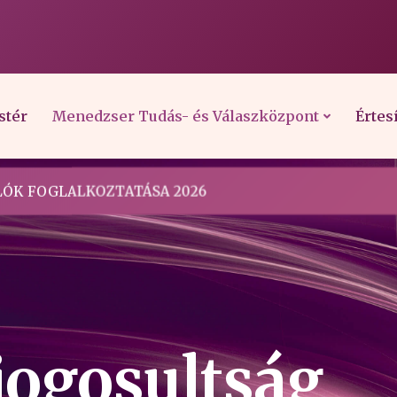
stér
Menedzser Tudás- és Válaszközpont
Értes
ÓK FOGLALKOZTATÁSA 2026
jogosultság