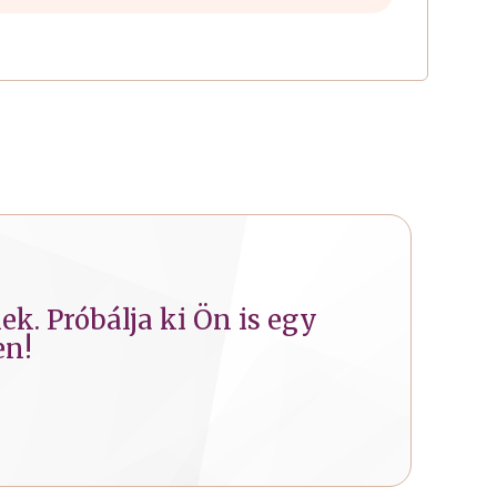
k. Próbálja ki Ön is egy
en!