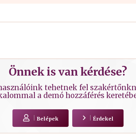
Önnek is van kérdése?
lhasználóink tehetnek fel szakértőnkne
kalommal a demó hozzáférés keretéb
Belépek
Érdekel