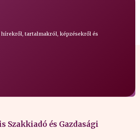
 hírekről, tartalmakról, képzésekről és
s Szakkiadó és Gazdasági