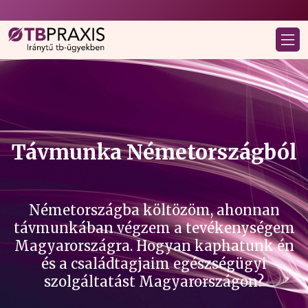
Távmunka Németországból
Németországba költözöm, ahonnan
távmunkában végzem a tevékenységem
Magyarországra. Hogyan kaphatunk én
és a családtagjaim egészségügyi
szolgáltatást Magyarországon?