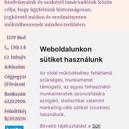
kiadványaink és szakértő tanácsadóink közös
célja, hogy ügyfeleink biztonságosan,
jogkövető módon és eredményesen
működhessenek minden területen.
1139 Budapest, Váci út 99-105. 4. em.
(36) 1 880 76 00
Weboldalunkon
info@mprx.hu
sütiket használunk
Adószám: 13598145-2-41
Az oldal működéséhez feltétlenül
Cégjegyzékszám: 01-09-883770
szükséges, munkamenet
(Fővárosi Bíróság)
támogató, az egyes felhasználói
munkamenetek azonosítására
Bankszámlaszám: CIB Bank, 10700581-
szolgáló, statisztikai valamint
43202906-51100005
marketing célú sütiket (cookies)
Felnőttképzési nyilvántartási szám:
használunk.
B/2020/000053
Bővebb tájékoztatást a
Süti