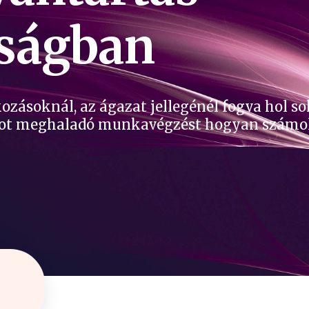
ságban
ozásoknál, az ágazat jellegénél fogva hol s
mot meghaladó munkavégzést hogyan számolju