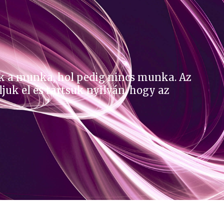
ok a munka, hol pedig nincs munka. Az
k el és tartsuk nyilván, hogy az