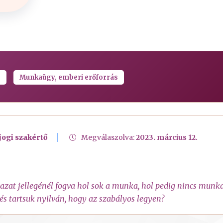
s
Munkaügy, emberi erőforrás
jogi szakértő
Megválaszolva:
2023. március 12.
azat jellegénél fogva hol sok a munka, hol pedig nincs munka
 tartsuk nyilván, hogy az szabályos legyen?