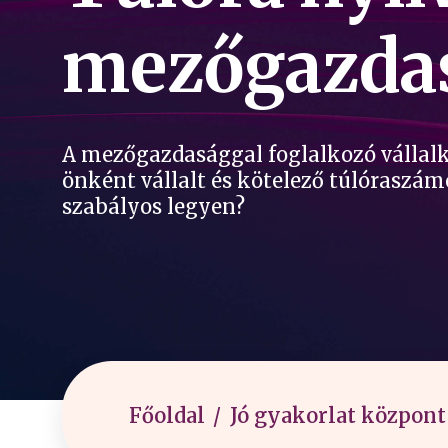
mezőgazda
A mezőgazdasággal foglalkozó vállalk
önként vállalt és kötelező túlóraszá
szabályos legyen?
Főoldal
Jó gyakorlat központ