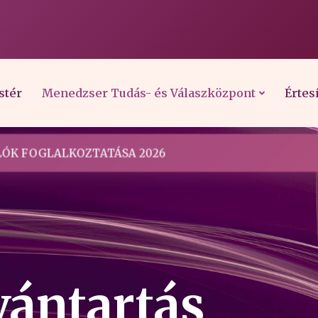
stér
Menedzser Tudás- és Válaszközpont
Értes
ÓK FOGLALKOZTATÁSA 2026
vántartás