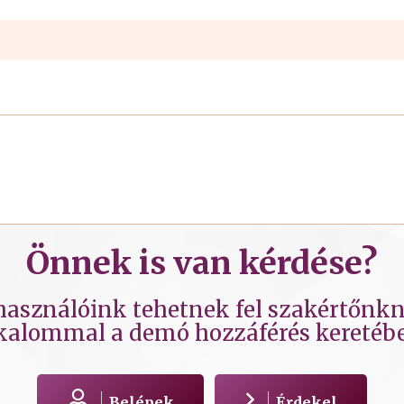
Önnek is van kérdése?
lhasználóink tehetnek fel szakértőnkne
kalommal a demó hozzáférés keretéb
Belépek
Érdekel