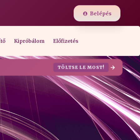
Belépés
ítő
Kipróbálom
Előfizetés
TÖLTSE LE MOST!