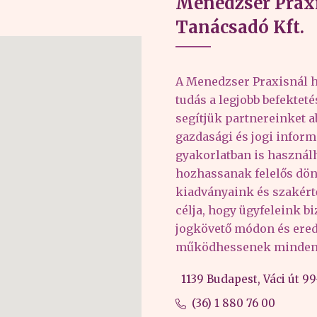
Menedzser Praxi
Tanácsadó Kft.
A Menedzser Praxisnál h
tudás a legjobb befektet
segítjük partnereinket 
gazdasági és jogi inform
gyakorlatban is haszná
hozhassanak felelős dön
kiadványaink és szakér
célja, hogy ügyfeleink b
jogkövető módon és er
működhessenek minden 
1139 Budapest, Váci út 99-
(36) 1 880 76 00