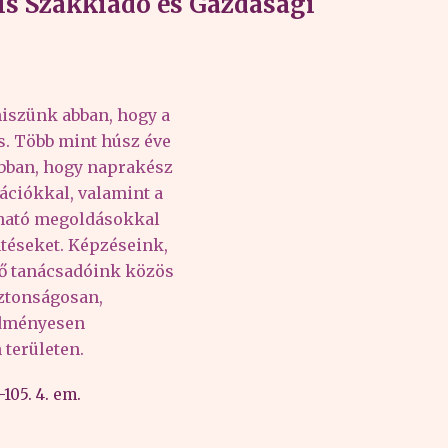
s Szakkiadó és Gazdasági
iszünk abban, hogy a
és. Több mint húsz éve
abban, hogy naprakész
ációkkal, valamint a
lható megoldásokkal
téseket. Képzéseink,
tő tanácsadóink közös
iztonságosan,
edményesen
területen.
105. 4. em.