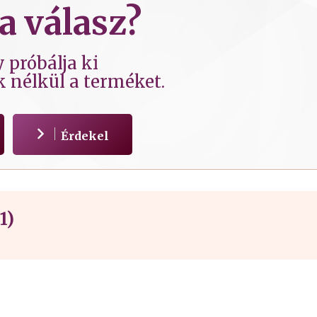
a válasz?
 próbálja ki
k nélkül a terméket.
Érdekel
1)