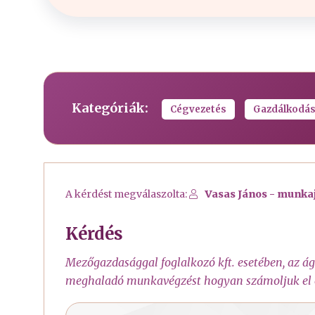
Kategóriák:
Cégvezetés
Gazdálkodá
A kérdést megválaszolta:
Vasas János - munka
Kérdés
Mezőgazdasággal foglalkozó kft. esetében, az ág
meghaladó munkavégzést hogyan számoljuk el és