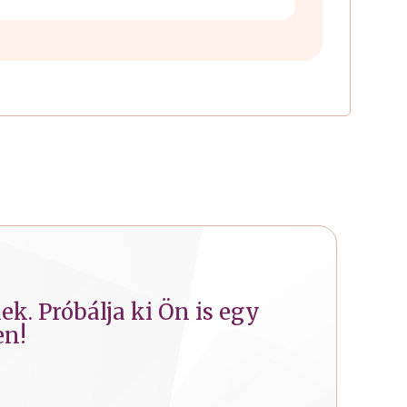
k. Próbálja ki Ön is egy
en!