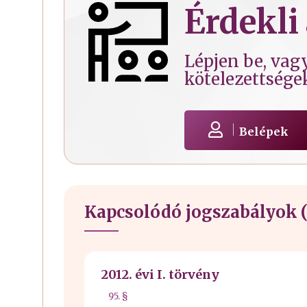
Érdekli 
Lépjen be, vagy
kötelezettsége
Belépek
Kapcsolódó jogszabályok (
2012. évi I. törvény
95. §