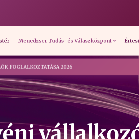
stér
Menedzser Tudás- és Válaszközpont
Értes
ÓK FOGLALKOZTATÁSA 2026
yéni vállalkoz