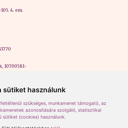
105. 4. em.
83770
k, 10700581-
ási szám:
 sütiket használunk
feltétlenül szükséges, munkamenet támogató, az
kamenetek azonosítására szolgáló, statisztikai
ú sütiket (cookies) használunk.