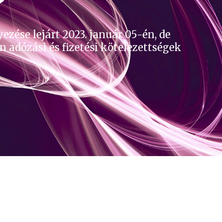
zése lejárt 2023. január 05-én, de
n adózási és fizetési kötelezettségek