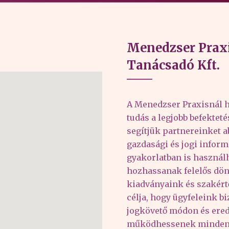
Menedzser Praxi
Tanácsadó Kft.
A Menedzser Praxisnál h
tudás a legjobb befektet
segítjük partnereinket 
gazdasági és jogi inform
gyakorlatban is haszná
hozhassanak felelős dön
kiadványaink és szakér
célja, hogy ügyfeleink b
jogkövető módon és er
működhessenek minden 