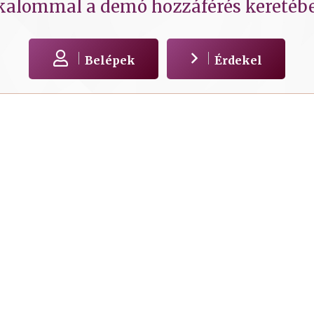
kalommal a demó hozzáférés keretéb
Belépek
Érdekel