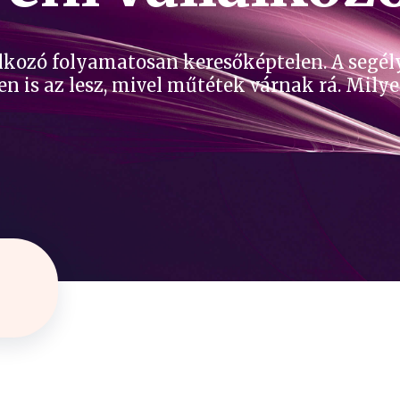
lkozó folyamatosan keresőképtelen. A segélye
en is az lesz, mivel műtétek várnak rá. Milye