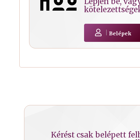
Lépjen be, vagy
kötelezettsége
Belépek
Kérést csak belépett fe