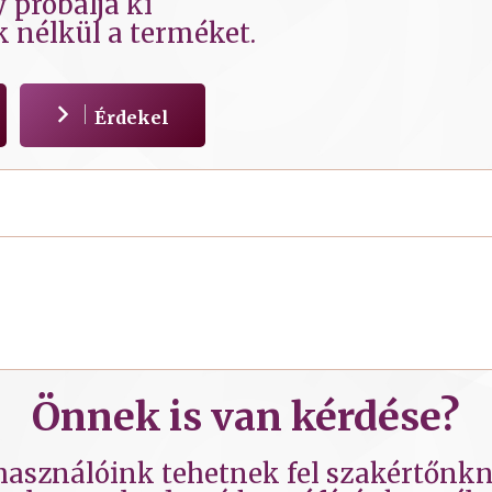
 próbálja ki
k nélkül a terméket.
Érdekel
Önnek is van kérdése?
lhasználóink tehetnek fel szakértőnkne