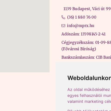
1139 Budapest, Váci út 99-
(36) 1 880 76 00
info@mprx.hu
Adószám: 13598145-2-41
Cégjegyzékszám: 01-09-8
(Fővárosi Bíróság)
Bankszámlaszám: CIB Ban
43202906-51100005
Felnőttképzési nyilvántart
Weboldalunkon
B/2020/000053
Az oldal működéséhez 
egyes felhasználói mun
valamint marketing cél