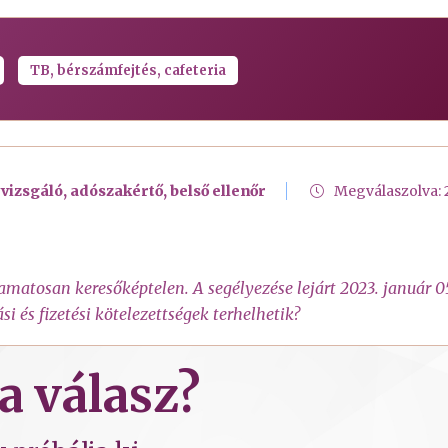
TB, bérszámfejtés, cafeteria
vizsgáló, adószakértő, belső ellenőr
Megválaszolva:
amatosan keresőképtelen. A segélyezése lejárt 2023. január 05
si és fizetési kötelezettségek terhelhetik?
a válasz?