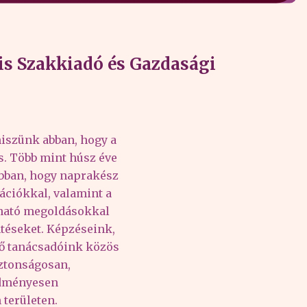
s Szakkiadó és Gazdasági
iszünk abban, hogy a
és. Több mint húsz éve
abban, hogy naprakész
ációkkal, valamint a
lható megoldásokkal
téseket. Képzéseink,
tő tanácsadóink közös
iztonságosan,
edményesen
területen.