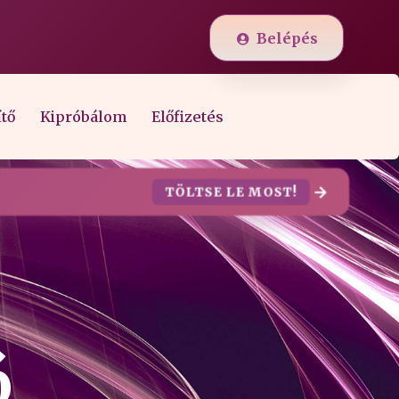
Belépés
ítő
Kipróbálom
Előfizetés
TÖLTSE LE MOST!
ó