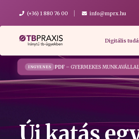
(+36) 1 880 76 00
info@mprx.hu
Digitális tudá
PDF
– GYERMEKES MUNKAVÁLLAL
INGYENES
Új katás eg