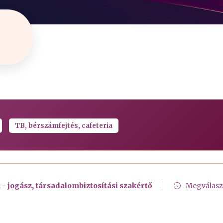
TB, bérszámfejtés, cafeteria
 - jogász, társadalombiztosítási szakértő
Megválasz