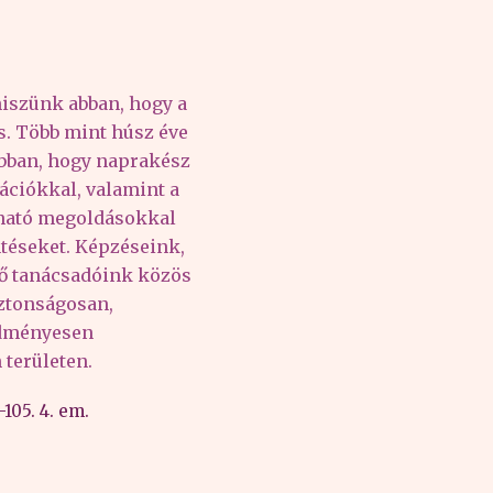
iszünk abban, hogy a
és. Több mint húsz éve
abban, hogy naprakész
ációkkal, valamint a
lható megoldásokkal
téseket. Képzéseink,
tő tanácsadóink közös
iztonságosan,
edményesen
területen.
105. 4. em.