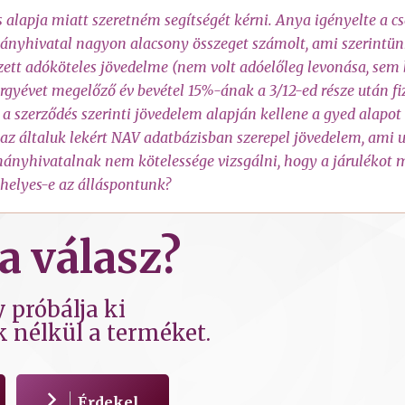
 alapja miatt szeretném segítségét kérni. Anya igényelte a cs
ormányhivatal nagyon alacsony összeget számolt, ami szerintün
zett adóköteles jövedelme (nem volt adóelőleg levonása, sem b
rgyévet megelőző év bevétel 15%-ának a 3/12-ed része után fi
a szerződés szerinti jövedelem alapján kellene a gyed alapo
z általuk lekért NAV adatbázisban szerepel jövedelem, ami u
mányhivatalnak nem kötelessége vizsgálni, hogy a járulékot m
 helyes-e az álláspontunk?
a válasz?
 próbálja ki
k nélkül a terméket.
Érdekel