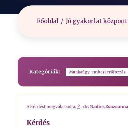
Főoldal
Jó gyakorlat központ
Kategóriák:
Munkaügy, emberi erőforrás
A kérdést megválaszolta:
dr. Radics Zsuzsanna
Kérdés