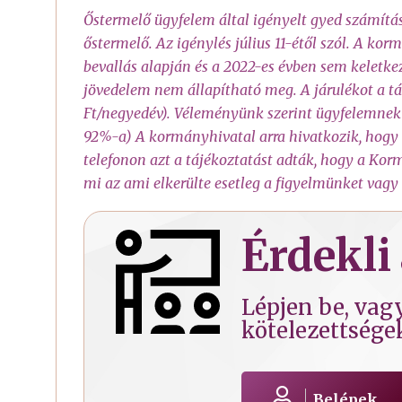
Őstermelő ügyfelem által igényelt gyed számítás
őstermelő. Az igénylés július 11-étől szól. A k
bevallás alapján és a 2022-es évben sem keletke
jövedelem nem állapítható meg. A járulékot a tá
Ft/negyedév). Véleményünk szerint ügyfelemnek 
92%-a) A kormányhivatal arra hivatkozik, hogy a
telefonon azt a tájékoztatást adták, hogy a Kor
mi az ami elkerülte esetleg a figyelmünket vagy
Érdekli 
Lépjen be, vagy
kötelezettsége
Belépek