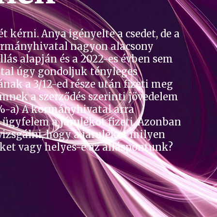
 kérni. Anya igényelte a csedet, de a
 kormányhivatal nagyon alacsony
llás alapján és a 2022-es évben sem
ltal úgy gondoljuk tényleges
nak a 3/12-ed része után fizeti meg
emnek a szerződés szerinti jövedelem
%-a) A kormányhivatal arra
 ügyfelem a járulékot fizeti. Azonban
izsgálni, hogy a járulékot milyen
nket vagy helyes-e az álláspontunk?