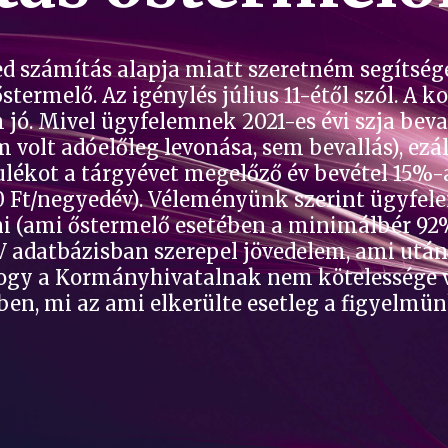
d számítás alapja miatt szeretném segítségét
stermelő. Az igénylés július 11-étől szól. A
jó. Mivel ügyfelemnek 2021-es évi szja beva
 volt adóelőleg levonása, sem bevallás), ezá
lékot a tárgyévet megelőző év bevétel 15%-á
00 Ft/negyedév). Véleményünk szerint ügyfel
ni (ami őstermelő esetében a minimálbér 92
V adatbázisban szerepel jövedelem, ami után
 hogy a Kormányhivatalnak nem kötelessége v
ben, mi az ami elkerülte esetleg a figyelmü