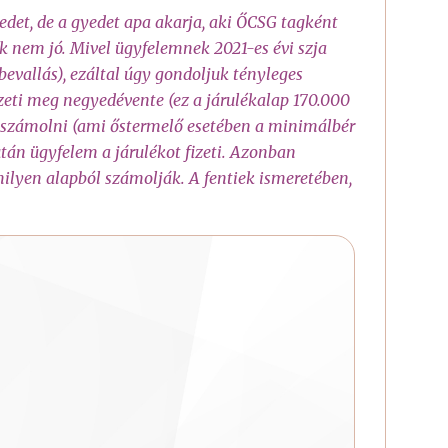
edet, de a gyedet apa akarja, aki ŐCSG tagként
k nem jó. Mivel ügyfelemnek 2021-es évi szja
evallás), ezáltal úgy gondoljuk tényleges
zeti meg negyedévente (ez a járulékalap 170.000
t számolni (ami őstermelő esetében a minimálbér
tán ügyfelem a járulékot fizeti. Azonban
ilyen alapból számolják. A fentiek ismeretében,