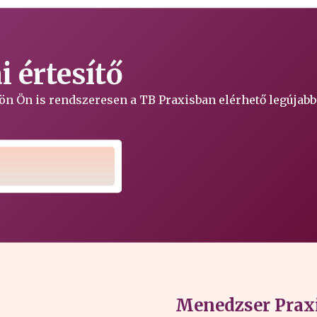
 értesítő
ljön Ön is rendszeresen a TB Praxisban elérhető legújabb
Menedzser Praxi