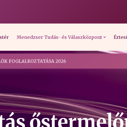
stér
Menedzser Tudás- és Válaszközpont
Értes
ÓK FOGLALKOZTATÁSA 2026
tás őstermel