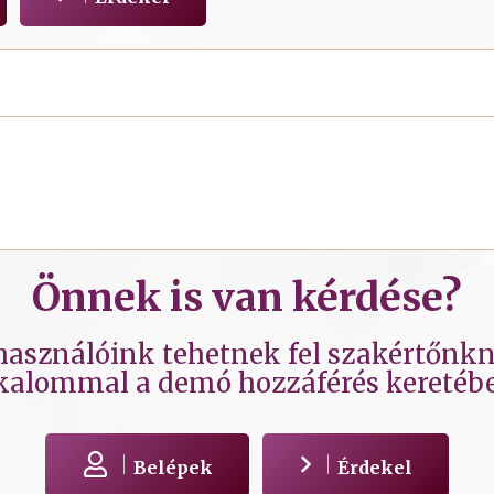
Önnek is van kérdése?
lhasználóink tehetnek fel szakértőnkne
kalommal a demó hozzáférés keretéb
Belépek
Érdekel