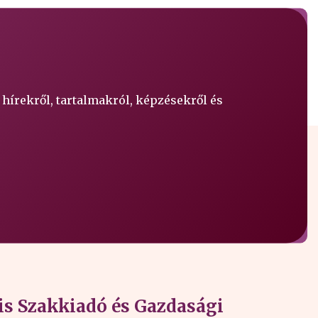
 hírekről, tartalmakról, képzésekről és
s Szakkiadó és Gazdasági