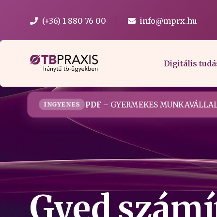
(+36) 1 880 76 00
info@mprx.hu
Digitális tudá
PDF
– GYERMEKES MUNKAVÁLLAL
INGYENES
Gyed számí