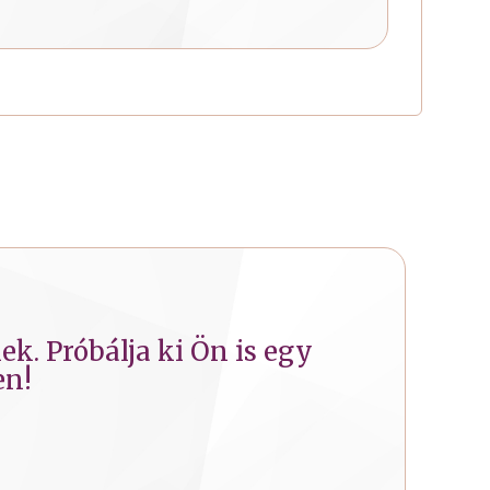
k. Próbálja ki Ön is egy
en!