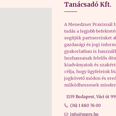
Tanácsadó Kft.
A Menedzser Praxisnál h
tudás a legjobb befektet
segítjük partnereinket 
gazdasági és jogi inform
gyakorlatban is haszná
hozhassanak felelős dön
kiadványaink és szakér
célja, hogy ügyfeleink b
jogkövető módon és er
működhessenek minden 
1139 Budapest, Váci út 99-
(36) 1 880 76 00
info@mprx.hu