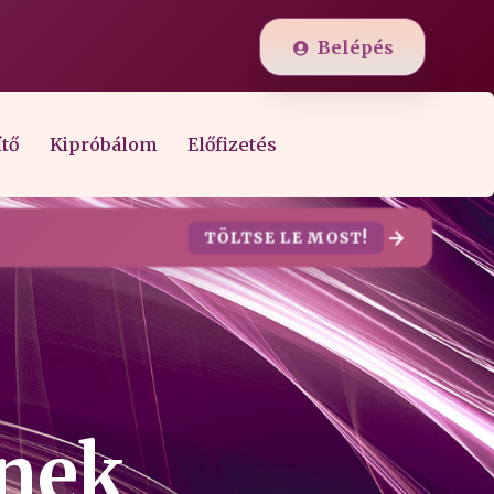
Belépés
ítő
Kipróbálom
Előfizetés
TÖLTSE LE MOST!
őnek