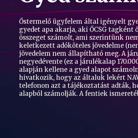
Őstermelő ügyfelem által igényelt gye
gyedet apa akarja, aki ŐCSG tagként ő
összeget számolt, ami szerintünk nem 
keletkezett adóköteles jövedelme (nem
jövedelem nem állapítható meg. A járu
negyedévente (ez a járulékalap 170.0
alapján kellene a gyed alapot számol
hivatkozik, hogy az általuk lekért NA
telefonon azt a tájékoztatást adták,
alapból számolják. A fentiek ismereté