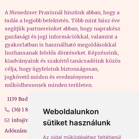
A Menedzser Praxisnál hiszünk abban, hogy a
tudás a legjobb befektetés. Több mint húsz éve
segítjük partnereinket abban, hogy naprakész
gazdasági és jogi információkkal, valamint a
gyakorlatban is használható megoldásokkal
hozhassanak felelős döntéseket. Képzéseink,
kiadványaink és szakértő tanácsadóink közös
célja, hogy ügyfeleink biztonságosan,
jogkövető módon és eredményesen
működhessenek minden területen.
1139 Budapest, Váci út 99-105. 4. em.
(36) 1 880 76 00
Weboldalunkon
info@mprx.hu
sütiket használunk
Adószám: 13598145-2-41
Az oldal működéséhez feltétlenül