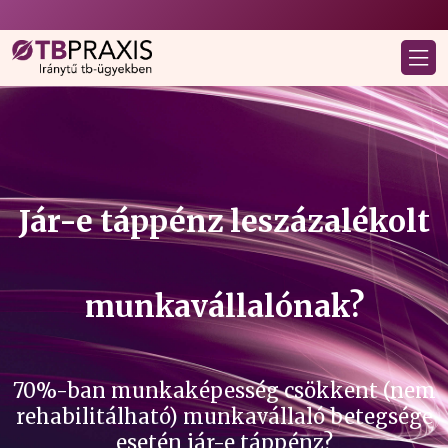
Jár-e táppénz leszázalékolt
munkavállalónak?
70%-ban munkaképesség csökkent (nem
rehabilitálható) munkavállaló betegsége
esetén jár-e táppénz?