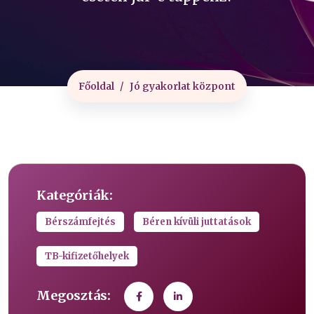
Főoldal
Jó gyakorlat központ
Kategóriák:
Bérszámfejtés
Béren kívüli juttatások
TB-kifizetőhelyek
Megosztás: