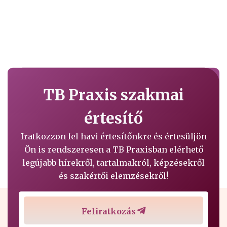
TB Praxis szakmai
értesítő
Iratkozzon fel havi értesítőnkre és értesüljön
Ön is rendszeresen a TB Praxisban elérhető
legújabb hírekről, tartalmakról, képzésekről
és szakértői elemzésekről!
Feliratkozás