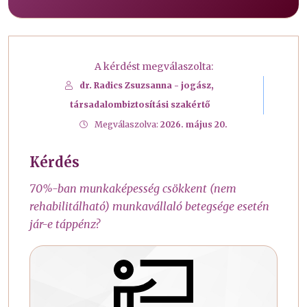
A kérdést megválaszolta:
dr. Radics Zsuzsanna - jogász,
társadalombiztosítási szakértő
Megválaszolva:
2026. május 20.
Kérdés
70%-ban munkaképesség csökkent (nem
rehabilitálható) munkavállaló betegsége esetén
jár-e táppénz?