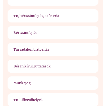
TB, bérszámfejtés, cafeteria
Bérszámfejtés
Társadalombiztosítás
Béren kívüli juttatások
Munkajog
TB-kifizetőhelyek