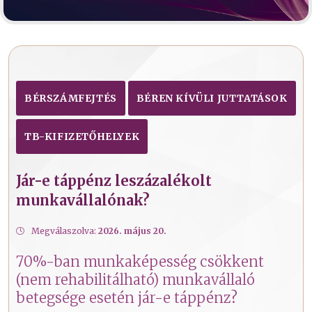
BÉRSZÁMFEJTÉS
BÉREN KÍVÜLI JUTTATÁSOK
TB-KIFIZETŐHELYEK
Jár-e táppénz leszázalékolt
munkavállalónak?
Megválaszolva:
2026. május 20.
70%-ban munkaképesség csökkent
(nem rehabilitálható) munkavállaló
betegsége esetén jár-e táppénz?