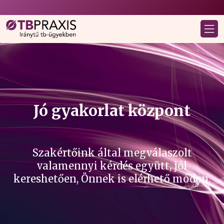
Jó gyakorlat központ
Szakértőink által megválaszolt
valamennyi kérdés együtt, jól
kereshetően, Önnek is elérhető módon.