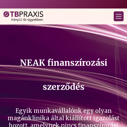
NEAK finanszírozási
szerződés
Egyik munkavállalónk egy olyan
magánklinika által kiállított igazolást
hozott, amelynek nincs finanszírozási