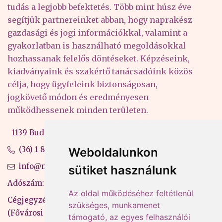
tudás a legjobb befektetés. Több mint húsz éve
segítjük partnereinket abban, hogy naprakész
gazdasági és jogi információkkal, valamint a
gyakorlatban is használható megoldásokkal
hozhassanak felelős döntéseket. Képzéseink,
kiadványaink és szakértő tanácsadóink közös
célja, hogy ügyfeleink biztonságosan,
jogkövető módon és eredményesen
működhessenek minden területen.
1139 Budapest, Váci út 99-105. 4. em.
(36) 1 880 76 00
Weboldalunkon
info@mprx.hu
sütiket használunk
Adószám: 13598145-2-41
Az oldal működéséhez feltétlenül
Cégjegyzékszám: 01-09-883770
szükséges, munkamenet
(Fővárosi Bíróság)
támogató, az egyes felhasználói