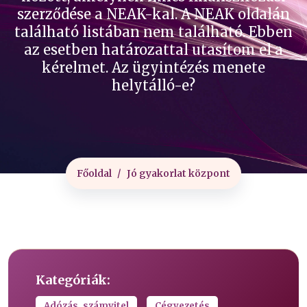
szerződése a NEAK-kal. A NEAK oldalán
található listában nem található. Ebben
az esetben határozattal utasítom el a
kérelmet. Az ügyintézés menete
helytálló-e?
Főoldal
Jó gyakorlat központ
Kategóriák:
Adózás, számvitel
Cégvezetés