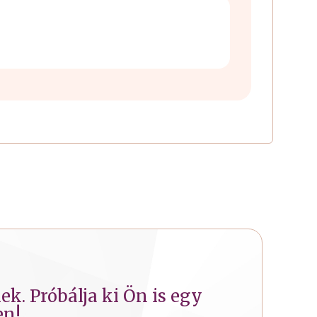
k. Próbálja ki Ön is egy
en!