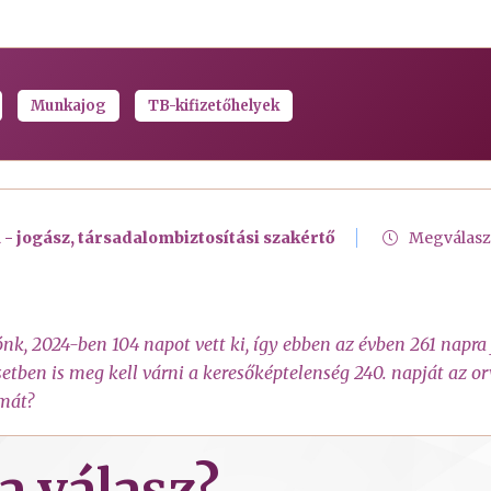
Munkajog
TB-kifizetőhelyek
 - jogász, társadalombiztosítási szakértő
Megválasz
nk, 2024-ben 104 napot vett ki, így ebben az évben 261 napra 
etben is meg kell várni a keresőképtelenség 240. napját az orv
umát?
a válasz?