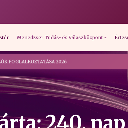
stér
Menedzser Tudás- és Válaszközpont
Értes
ÓK FOGLALKOZTATÁSA 2026
árta: 240. nap