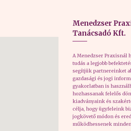
Menedzser Praxi
Tanácsadó Kft.
A Menedzser Praxisnál h
tudás a legjobb befektet
segítjük partnereinket 
gazdasági és jogi inform
gyakorlatban is haszná
hozhassanak felelős dön
kiadványaink és szakér
célja, hogy ügyfeleink b
jogkövető módon és er
működhessenek minden 