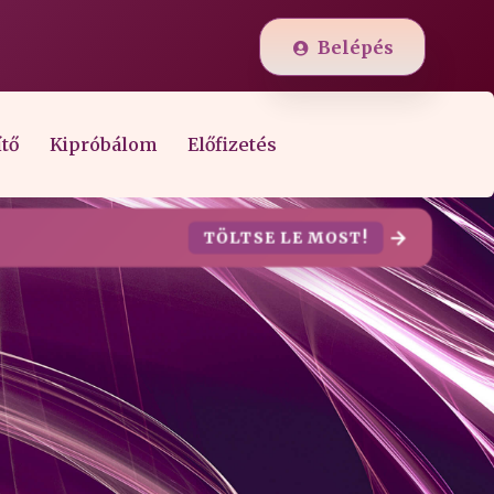
Belépés
ítő
Kipróbálom
Előfizetés
TÖLTSE LE MOST!