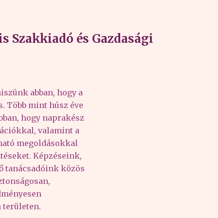
s Szakkiadó és Gazdasági
iszünk abban, hogy a
és. Több mint húsz éve
abban, hogy naprakész
ációkkal, valamint a
lható megoldásokkal
téseket. Képzéseink,
tő tanácsadóink közös
iztonságosan,
edményesen
területen.