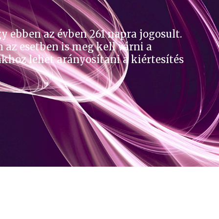
gy ebben az évben 261 napra jogosult.
 az esetben is meg kell várni a
akhoz lehet arányosítani a kiértesítés