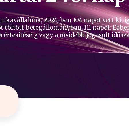
nkavállalónk, 2024-ben 104 napot vett ki, í
t töltött betegállományban, 111 napot. Ebben
 értesítéséig vagy a rövidebb jogosult idősz