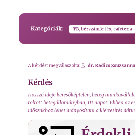
Kategóriák:
TB, bérszámfejtés, cafeteria
A kérdést megválaszolta:
dr. Radics Zsuzsanna
Kérdés
Hosszú ideje keresőképtelen, beteg munkavállaló
töltött betegállományban, 111 napot. Ebben az es
időszakhoz lehet arányosítani a kiértesítés dát
Érdekli 