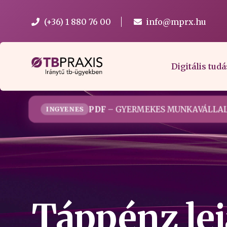
(+36) 1 880 76 00
info@mprx.hu
Digitális tudá
PDF
– GYERMEKES MUNKAVÁLLAL
INGYENES
Táppénz lej