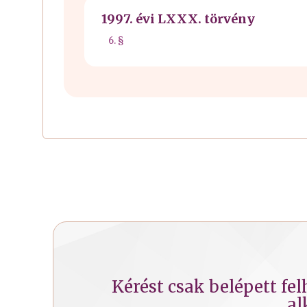
1997. évi LXXX. törvény
6. §
Kérést csak belépett fe
al