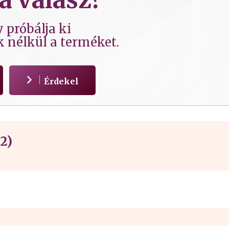
 próbálja ki
k nélkül a terméket.
Érdekel
2)