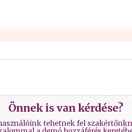
Önnek is van kérdése?
lhasználóink tehetnek fel szakértőnkne
kalommal a demó hozzáférés keretéb