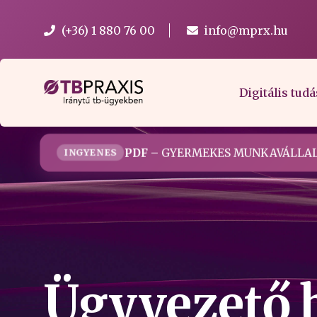
(+36) 1 880 76 00
info@mprx.hu
Digitális tudá
PDF
– GYERMEKES MUNKAVÁLLAL
INGYENES
Ügyvezető 