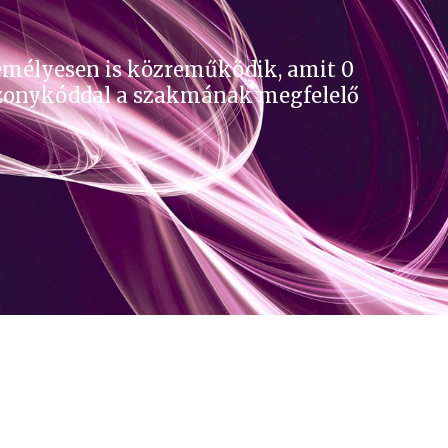
zemélyesen is közreműködik, amit 0
viszonykóddal a szakmának megfelelő