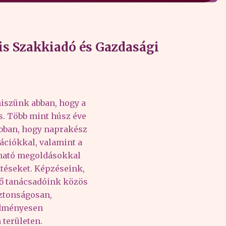
s Szakkiadó és Gazdasági
iszünk abban, hogy a
és. Több mint húsz éve
abban, hogy naprakész
ációkkal, valamint a
lható megoldásokkal
téseket. Képzéseink,
tő tanácsadóink közös
iztonságosan,
edményesen
területen.