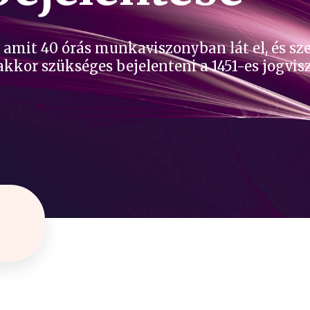
 amit 40 órás munkaviszonyban lát el, és s
, akkor szükséges bejelenteni a 1451-es jog