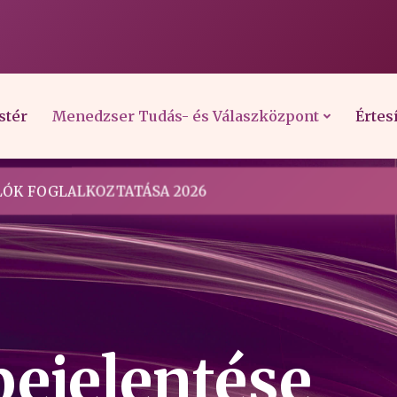
stér
Menedzser Tudás- és Válaszközpont
Értes
ÓK FOGLALKOZTATÁSA 2026
bejelentése