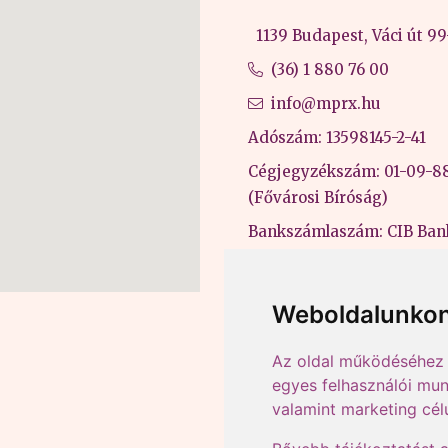
1139 Budapest, Váci út 99-
(36) 1 880 76 00
info@mprx.hu
Adószám: 13598145-2-41
Cégjegyzékszám: 01-09-8
(Fővárosi Bíróság)
Bankszámlaszám: CIB Ban
43202906-51100005
Felnőttképzési nyilvántart
Weboldalunkon
B/2020/000053
Az oldal működéséhez 
egyes felhasználói mun
valamint marketing cél