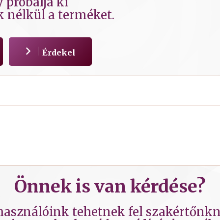
 próbálja ki
k nélkül a terméket.
Érdekel
Önnek is van kérdése?
lhasználóink tehetnek fel szakértőnkne