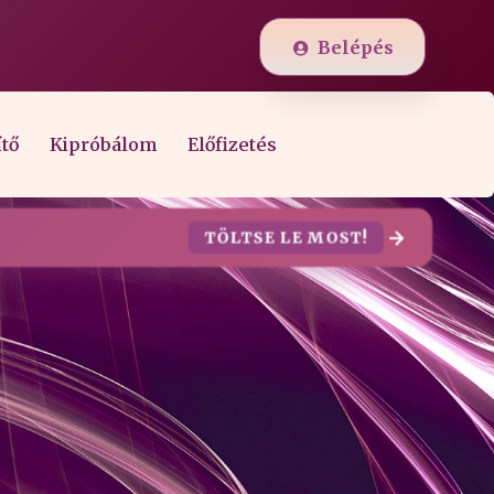
Belépés
ítő
Kipróbálom
Előfizetés
TÖLTSE LE MOST!