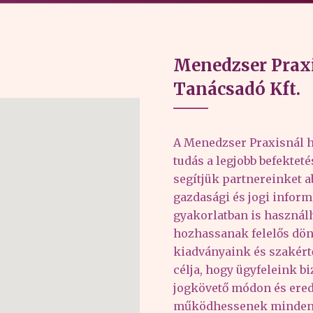
Menedzser Praxi
Tanácsadó Kft.
A Menedzser Praxisnál h
tudás a legjobb befektet
segítjük partnereinket 
gazdasági és jogi inform
gyakorlatban is haszná
hozhassanak felelős dön
kiadványaink és szakér
célja, hogy ügyfeleink b
jogkövető módon és er
működhessenek minden 