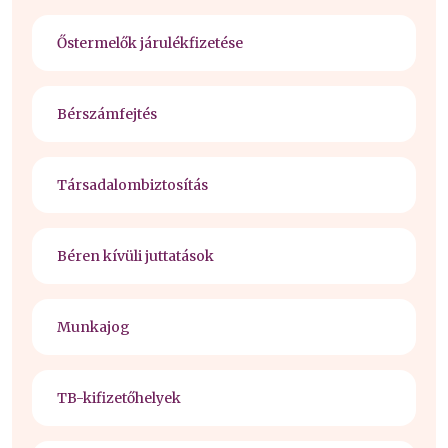
Őstermelők járulékfizetése
Bérszámfejtés
Társadalombiztosítás
Béren kívüli juttatások
Munkajog
TB-kifizetőhelyek