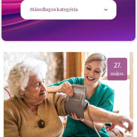
27.
május.