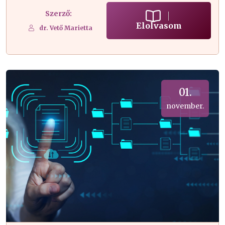
Szerző:
Elolvasom
dr. Vető Marietta
01.
november.