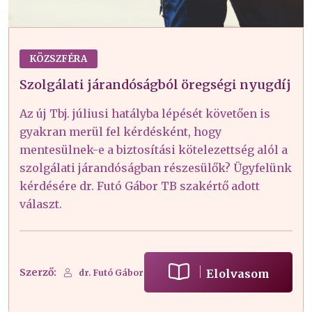
KÖZSZFÉRA
Szolgálati járandóságból öregségi nyugdíj
Az új Tbj. júliusi hatályba lépését követően is
gyakran merül fel kérdésként, hogy
mentesülnek-e a biztosítási kötelezettség alól a
szolgálati járandóságban részesülők? Ügyfelünk
kérdésére dr. Futó Gábor TB szakértő adott
választ.
Szerző:
Elolvasom
dr. Futó Gábor