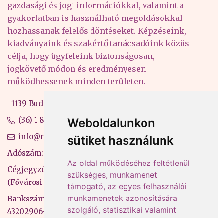
gazdasági és jogi információkkal, valamint a
gyakorlatban is használható megoldásokkal
hozhassanak felelős döntéseket. Képzéseink,
kiadványaink és szakértő tanácsadóink közös
célja, hogy ügyfeleink biztonságosan,
jogkövető módon és eredményesen
működhessenek minden területen.
1139 Budapest, Váci út 99-105. 4. em.
(36) 1 880 76 00
Weboldalunkon
info@mprx.hu
sütiket használunk
Adószám: 13598145-2-41
Az oldal működéséhez feltétlenül
Cégjegyzékszám: 01-09-883770
szükséges, munkamenet
(Fővárosi Bíróság)
támogató, az egyes felhasználói
munkamenetek azonosítására
Bankszámlaszám: CIB Bank, 10700581-
szolgáló, statisztikai valamint
43202906-51100005