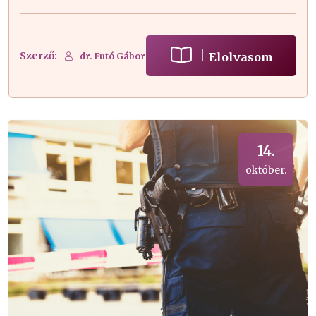
Szerző:
Elolvasom
dr. Futó Gábor
14.
október.