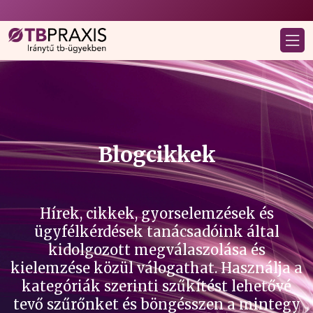
Blogcikkek
Hírek, cikkek, gyorselemzések és
ügyfélkérdések tanácsadóink által
kidolgozott megválaszolása és
kielemzése közül válogathat. Használja a
kategóriák szerinti szűkítést lehetővé
tevő szűrőnket és böngésszen a mintegy