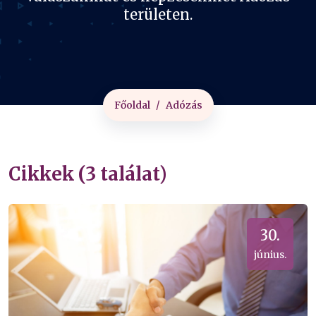
területen.
Főoldal
Adózás
Cikkek (3 találat)
30.
június.