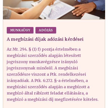
MUNKAÜGY
ADÓZÁS
A megbízási díjak adózási kérdései
Az Mt. 294. § (1) f) pontja értelmében a
megbízási szerződés alapján létesített
jogviszony munkavégzésre irányuló
jogviszonynak minősül. A megbízási
szerződésre viszont a Ptk. rendelkezései
irányadóak. A Ptk. 6:272. §-a értelmében, a
megbízási szerződés alapján a megbízott a
megbízó által rábízott feladat ellátására, a
megbízó a megbízási díj megfizetésére köteles.