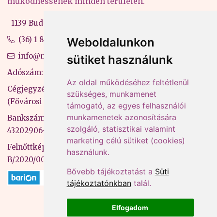
működhessenek minden területen.
1139 Budapest, Váci út 99-105. 4. em.
(36) 1 880 76 00
Weboldalunkon
info@mprx.hu
sütiket használunk
Adószám: 13598145-2-41
Az oldal működéséhez feltétlenül
Cégjegyzékszám: 01-09-883770
szükséges, munkamenet
(Fővárosi Bíróság)
támogató, az egyes felhasználói
munkamenetek azonosítására
Bankszámlaszám: CIB Bank, 10700581-
szolgáló, statisztikai valamint
43202906-51100005
marketing célú sütiket (cookies)
Felnőttképzési nyilvántartási szám:
használunk.
B/2020/000053
Bővebb tájékoztatást a
Süti
tájékoztatónkban
talál.
Elfogadom