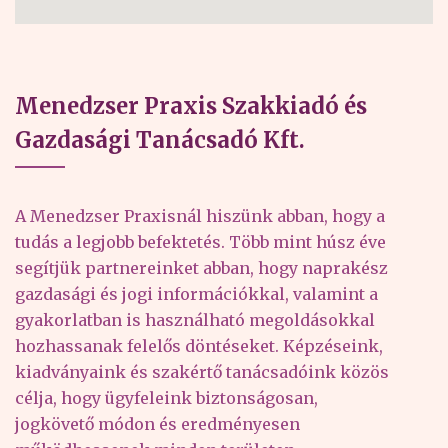
Menedzser Praxis Szakkiadó és
Gazdasági Tanácsadó Kft.
A Menedzser Praxisnál hiszünk abban, hogy a
tudás a legjobb befektetés. Több mint húsz éve
segítjük partnereinket abban, hogy naprakész
gazdasági és jogi információkkal, valamint a
gyakorlatban is használható megoldásokkal
hozhassanak felelős döntéseket. Képzéseink,
kiadványaink és szakértő tanácsadóink közös
célja, hogy ügyfeleink biztonságosan,
jogkövető módon és eredményesen