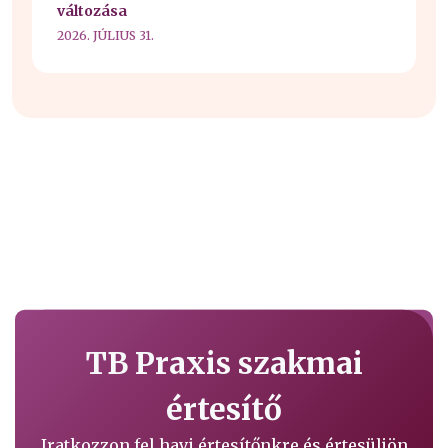
változása
2026. JÚLIUS 31.
TB Praxis szakmai
értesítő
Iratkozzon fel havi értesítőnkre és értesüljön