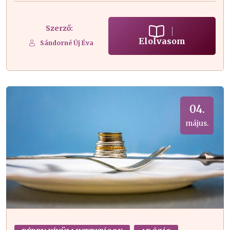
Szerző:
Elolvasom
Sándorné Új Éva
04.
május.