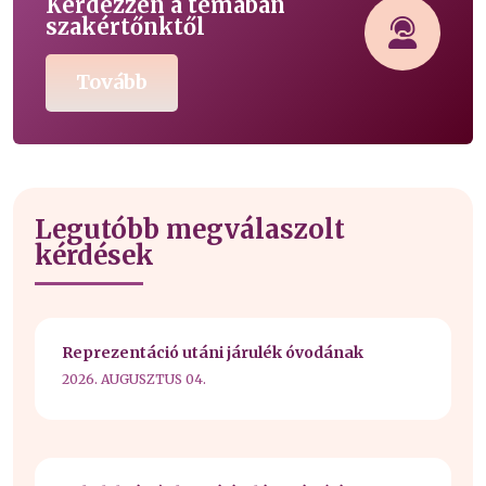
Kérdezzen a témában
szakértőnktől
Tovább
Legutóbb megválaszolt
kérdések
Reprezentáció utáni járulék óvodának
2026. AUGUSZTUS 04.