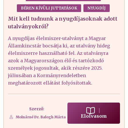
BÉREN KÍVÜLI JUTTATÁSOK
NYUGDÍJ
Mit kell tudnunk a nyugdíjasoknak adott
utalványokról?
A nyugdíjas élelmiszer-utalványt a Magyar
Államkincstár bocsátja ki, az utalvány hideg
élelmiszerre használható fel. Az utalványra
azok a Magyarországon élő és tartózkodó
személyek jogosultak, akik részére 2025.
júliusában a Kormányrendeletben
meghatározott ellátást folyósítottak.
Szerző:
Elolvasom
Molnárné Dr. Balogh Márta