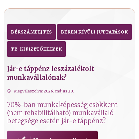
BÉRSZÁMFEJTÉS
BÉREN KÍVÜLI JUTTATÁSOK
TB-KIFIZETŐHELYEK
Jár-e táppénz leszázalékolt
munkavállalónak?
Megválaszolva:
2026. május 20.
70%-ban munkaképesség csökkent
(nem rehabilitálható) munkavállaló
betegsége esetén jár-e táppénz?