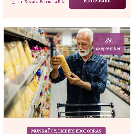
Elolvasom
dr. Kovács-Petruska Rita
29.
szeptember.
MUNKAÜGY, EMBERI ERŐFORRÁS