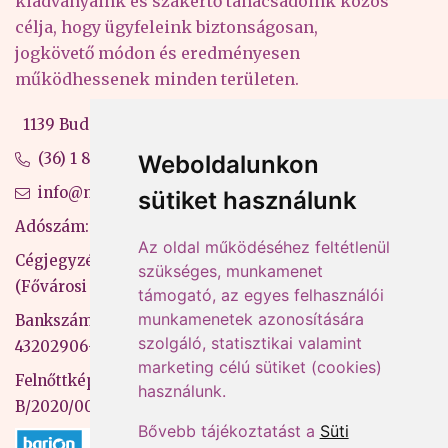
kiadványaink és szakértő tanácsadóink közös
célja, hogy ügyfeleink biztonságosan,
jogkövető módon és eredményesen
működhessenek minden területen.
1139 Budapest, Váci út 99-105. 4. em.
(36) 1 880 76 00
Weboldalunkon
info@mprx.hu
sütiket használunk
Adószám: 13598145-2-41
Az oldal működéséhez feltétlenül
Cégjegyzékszám: 01-09-883770
szükséges, munkamenet
(Fővárosi Bíróság)
támogató, az egyes felhasználói
munkamenetek azonosítására
Bankszámlaszám: CIB Bank, 10700581-
szolgáló, statisztikai valamint
43202906-51100005
marketing célú sütiket (cookies)
Felnőttképzési nyilvántartási szám:
használunk.
B/2020/000053
Bővebb tájékoztatást a
Süti