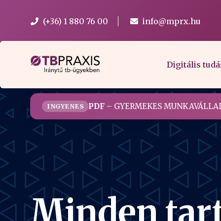
(+36) 1 880 76 00
info@mprx.hu
Digitális tudá
PDF
– GYERMEKES MUNKAVÁLLAL
INGYENES
Minden tar