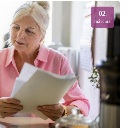
02.
március.