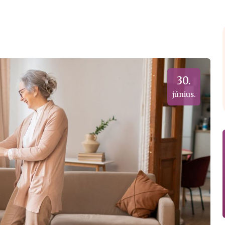
30.
június.