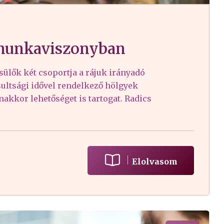
 munkaviszonyban
sülők két csoportja a rájuk irányadó
sultsági idővel rendelkező hölgyek
nakkor lehetőséget is tartogat. Radics
Elolvasom