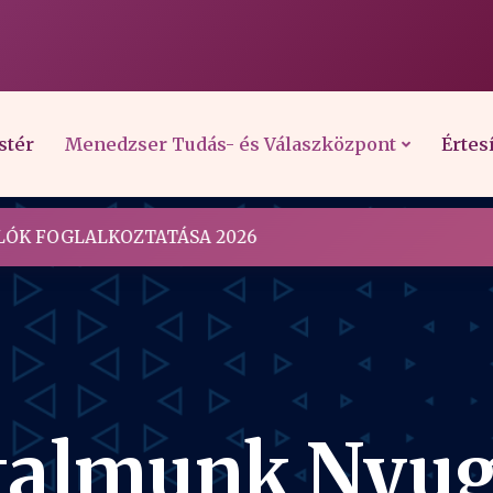
stér
Menedzser Tudás- és Válaszközpont
Értes
ÓK FOGLALKOZTATÁSA 2026
talmunk Nyug