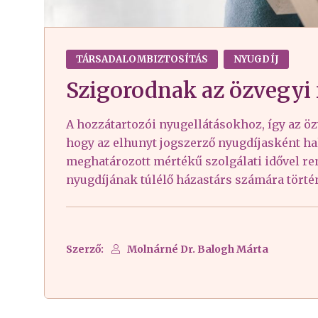
TÁRSADALOMBIZTOSÍTÁS
NYUGDÍJ
Szigorodnak az özvegyi n
A hozzátartozói nyugellátásokhoz, így az özv
hogy az elhunyt jogszerző nyugdíjasként ha
meghatározott mértékű szolgálati idővel ren
nyugdíjának túlélő házastárs számára történ
Szerző:
Molnárné Dr. Balogh Márta