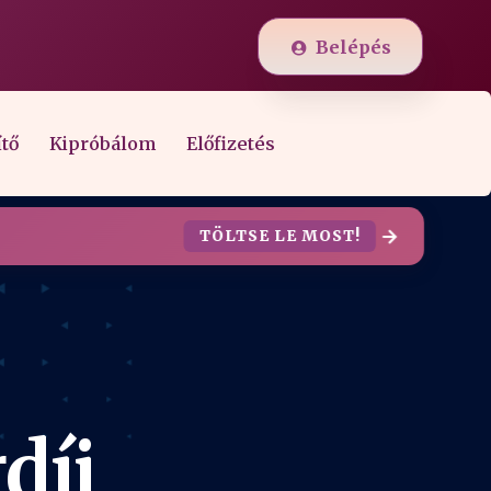
Belépés
ítő
Kipróbálom
Előfizetés
TÖLTSE LE MOST!
díj