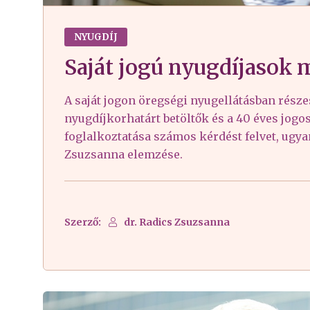
NYUGDÍJ
Saját jogú nyugdíjasok
A saját jogon öregségi nyugellátásban része
nyugdíjkorhatárt betöltők és a 40 éves jogo
foglalkoztatása számos kérdést felvet, ugya
Zsuzsanna elemzése.
Szerző:
dr. Radics Zsuzsanna