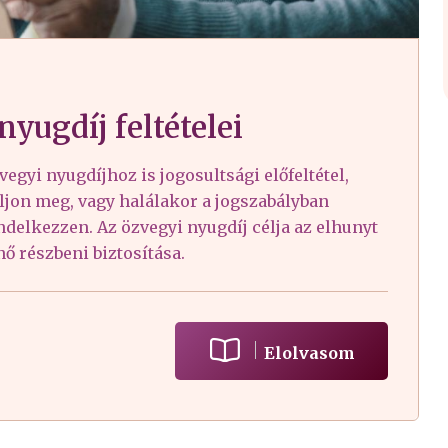
yugdíj feltételei
egyi nyugdíjhoz is jogosultsági előfeltétel,
ljon meg, vagy halálakor a jogszabályban
delkezzen. Az özvegyi nyugdíj célja az elhunyt
ő részbeni biztosítása.
Elolvasom