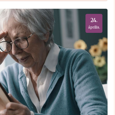
24.
április.