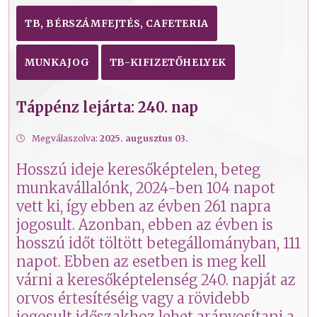
TB, BÉRSZÁMFEJTÉS, CAFETERIA
MUNKAJOG
TB-KIFIZETŐHELYEK
Táppénz lejárta: 240. nap
Megválaszolva:
2025. augusztus 03.
Hosszú ideje keresőképtelen, beteg
munkavállalónk, 2024-ben 104 napot
vett ki, így ebben az évben 261 napra
jogosult. Azonban, ebben az évben is
hosszú időt töltött betegállományban, 111
napot. Ebben az esetben is meg kell
várni a keresőképtelenség 240. napját az
orvos értesítéséig vagy a rövidebb
jogosult időszakhoz lehet arányosítani a