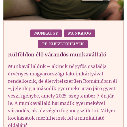
MUNKAÜGY
MUNKAJOG
TB-KIFIZETŐHELYEK
Külföldön élő várandós munkavállaló
Munkavállalónk – akinek négyfős családja
érvényes magyarországi lakcímkártyával
rendelkezik, de életvitelszerűen Romániában él
–, jelenleg a második gyermeke után járó gyest
veszi igénybe, amely 2025. szeptember 7-én jár
le. A munkavállaló harmadik gyermekével
várandós, aki év végén fog megszületni. Milyen
kockázatok merülhetnek fel a munkáltató
oldalán?