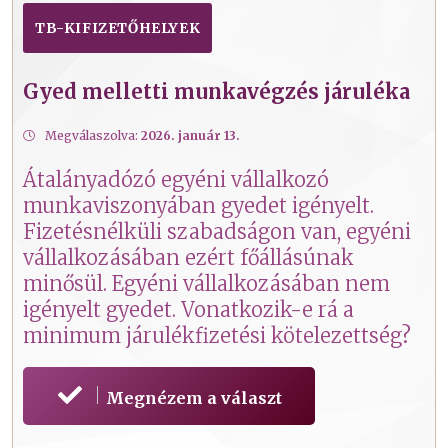
TB-KIFIZETŐHELYEK
Gyed melletti munkavégzés járuléka
Megválaszolva:
2026. január 13.
Átalányadózó egyéni vállalkozó
munkaviszonyában gyedet igényelt.
Fizetésnélküli szabadságon van, egyéni
vállalkozásában ezért főállásúnak
minősül. Egyéni vállalkozásában nem
igényelt gyedet. Vonatkozik-e rá a
minimum járulékfizetési kötelezettség?
Megnézem a választ