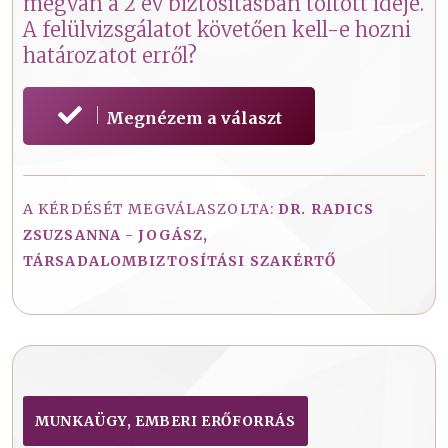
megvan a 2 év biztosításban töltött ideje.
A felülvizsgálatot követően kell-e hozni
határozatot erről?
Megnézem a választ
A KÉRDÉSÉT MEGVÁLASZOLTA:
DR. RADICS
ZSUZSANNA - JOGÁSZ,
TÁRSADALOMBIZTOSÍTÁSI SZAKÉRTŐ
MUNKAÜGY, EMBERI ERŐFORRÁS