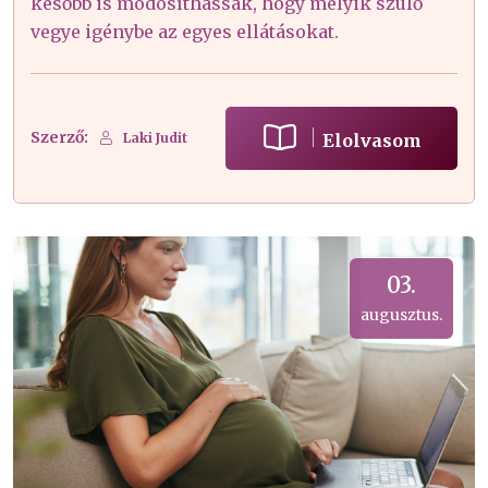
később is módosíthassák, hogy melyik szülő
vegye igénybe az egyes ellátásokat.
Szerző:
Elolvasom
Laki Judit
03.
augusztus.