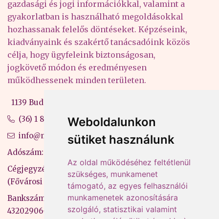
gazdasági és jogi információkkal, valamint a
gyakorlatban is használható megoldásokkal
hozhassanak felelős döntéseket. Képzéseink,
kiadványaink és szakértő tanácsadóink közös
célja, hogy ügyfeleink biztonságosan,
jogkövető módon és eredményesen
működhessenek minden területen.
1139 Budapest, Váci út 99-105. 4. em.
(36) 1 880 76 00
Weboldalunkon
info@mprx.hu
sütiket használunk
Adószám: 13598145-2-41
Az oldal működéséhez feltétlenül
Cégjegyzékszám: 01-09-883770
szükséges, munkamenet
(Fővárosi Bíróság)
támogató, az egyes felhasználói
munkamenetek azonosítására
Bankszámlaszám: CIB Bank, 10700581-
szolgáló, statisztikai valamint
43202906-51100005