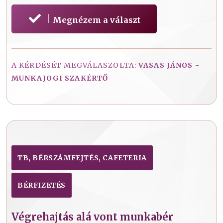
Megnézem a választ
A KÉRDÉSÉT MEGVÁLASZOLTA:
VASAS JÁNOS -
MUNKAJOGI SZAKÉRTŐ
TB, BÉRSZÁMFEJTÉS, CAFETERIA
BÉRFIZETÉS
Végrehajtás alá vont munkabér