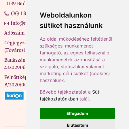
1139 Budapest, Váci út 99-105. 4. em.
(36) 1 880 76 00
Weboldalunkon
info@mprx.hu
sütiket használunk
Adószám: 13598145-2-41
Az oldal működéséhez feltétlenül
Cégjegyzékszám: 01-09-883770
szükséges, munkamenet
(Fővárosi Bíróság)
támogató, az egyes felhasználói
munkamenetek azonosítására
Bankszámlaszám: CIB Bank, 10700581-
szolgáló, statisztikai valamint
43202906-51100005
marketing célú sütiket (cookies)
Felnőttképzési nyilvántartási szám:
használunk.
B/2020/000053
Bővebb tájékoztatást a
Süti
tájékoztatónkban
talál.
Elfogadom
Elutasítom