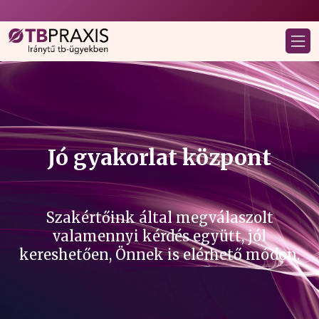
Jó gyakorlat központ
Szakértőink által megválaszolt
valamennyi kérdés együtt, jól
kereshetően, Önnek is elérhető módon.