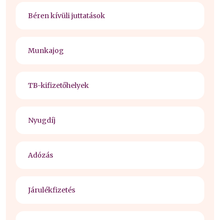
Béren kívüli juttatások
Munkajog
TB-kifizetőhelyek
Nyugdíj
Adózás
Járulékfizetés